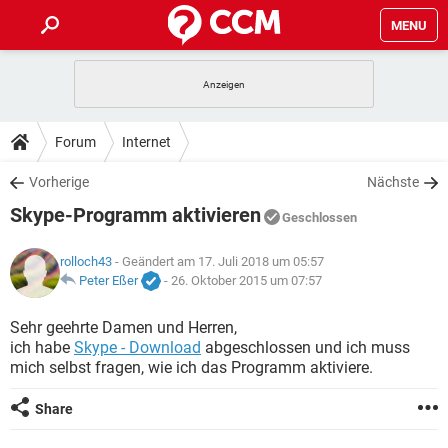
MENU
HOME
SPIELE
STREAMING
TIPPS & TRICKS
Forum
Internet
ANDROID
IOS
SPIELE
STREAMING
DOWNLOADS
Vorherige
Nächste
WINDOWS 10
INSTAGRAM
ANDROID
IOS
Skype-Programm aktivieren
WHATSAPP
SPIELE
TIKTOK
STREAMING
Geschlossen
FORUM
WINDOWS 10
INSTAGRAM
FACEBOOK
ANDROID
HARDWARE
IOS
rolloch43
- Geändert am 17. Juli 2018 um 05:57
WHATSAPP
SPIELE
TIKTOK
STREAMING
LEXIKON
Peter Eßer
-
26. Oktober 2015 um 07:57
WINDOWS 10
INSTAGRAM
FACEBOOK
ANDROID
HARDWARE
IOS
WHATSAPP
SPIELE
TIKTOK
STREAMING
Sehr geehrte Damen und Herren,
WINDOWS 10
INSTAGRAM
ich habe
Skype - Download
abgeschlossen und ich muss
FACEBOOK
ANDROID
HARDWARE
IOS
mich selbst fragen, wie ich das Programm aktiviere.
WHATSAPP
TIKTOK
WINDOWS 10
INSTAGRAM
FACEBOOK
HARDWARE
Share
WHATSAPP
TIKTOK