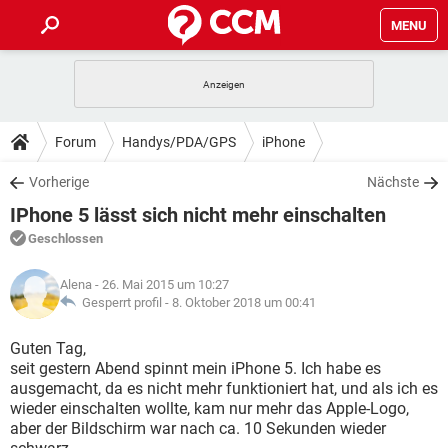
MENU
HOME
SPIELE
STREAMING
TIPPS & TRICKS
Forum
Handys/PDA/GPS
iPhone
ANDROID
IOS
SPIELE
STREAMING
DOWNLOADS
Vorherige
Nächste
WINDOWS 10
INSTAGRAM
ANDROID
IOS
IPhone 5 lässt sich nicht mehr einschalten
WHATSAPP
SPIELE
TIKTOK
STREAMING
FORUM
WINDOWS 10
INSTAGRAM
Geschlossen
FACEBOOK
ANDROID
HARDWARE
IOS
WHATSAPP
SPIELE
TIKTOK
STREAMING
LEXIKON
WINDOWS 10
Alena
- 26. Mai 2015 um 10:27
INSTAGRAM
FACEBOOK
ANDROID
HARDWARE
IOS
Gesperrt profil -
8. Oktober 2018 um 00:41
WHATSAPP
SPIELE
TIKTOK
STREAMING
WINDOWS 10
INSTAGRAM
Guten Tag,
FACEBOOK
ANDROID
HARDWARE
IOS
seit gestern Abend spinnt mein iPhone 5. Ich habe es
WHATSAPP
TIKTOK
ausgemacht, da es nicht mehr funktioniert hat, und als ich es
WINDOWS 10
INSTAGRAM
FACEBOOK
HARDWARE
wieder einschalten wollte, kam nur mehr das Apple-Logo,
WHATSAPP
TIKTOK
aber der Bildschirm war nach ca. 10 Sekunden wieder