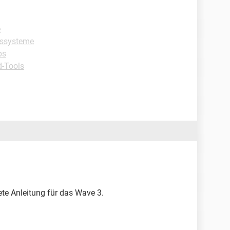
e
bssysteme
ps
-Tools
rete Anleitung für das Wave 3.