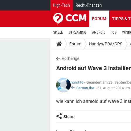
High-Tech
Recht-Finanzen
FORUM
TIPPS & 
SPIELE
STREAMING
ANDROID
IOS
WIND
Forum
Handys/PDA/GPS
Vorherige
Android auf Wave 3 installie
horst16
- Geändert am 29. Septembe
Saman.tha
-
21. August 2014 um 
wie kann ich anreoid auf wave 3 inst
Share