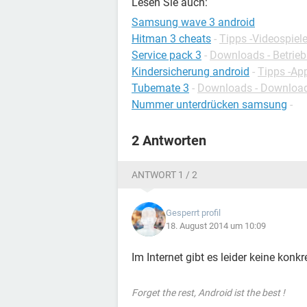
Lesen Sie auch:
Samsung wave 3 android
Hitman 3 cheats
-
Tipps -Videospiel
Service pack 3
-
Downloads - Betrie
Kindersicherung android
-
Tipps -Ap
Tubemate 3
-
Downloads - Download
Nummer unterdrücken samsung
-
2 Antworten
ANTWORT 1 / 2
Gesperrt profil
18. August 2014 um 10:09
Im Internet gibt es leider keine konk
Forget the rest, Android ist the best !