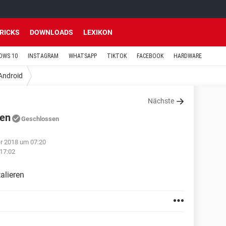
TRICKS
DOWNLOADS
LEXIKON
OWS 10
INSTAGRAM
WHATSAPP
TIKTOK
FACEBOOK
HARDWARE
Android
Nächste
ren
Geschlossen
r 2018 um 07:20
17:02
alieren