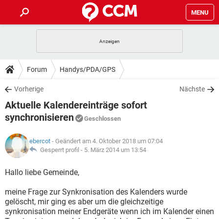
MENU
HOME
SPIELE
STREAMING
TIPPS & TRICKS
Forum
Handys/PDA/GPS
ANDROID
IOS
SPIELE
STREAMING
DOWNLOADS
Vorherige
Nächste
WINDOWS 10
INSTAGRAM
ANDROID
IOS
Aktuelle Kalendereinträge sofort
WHATSAPP
SPIELE
TIKTOK
STREAMING
FORUM
WINDOWS 10
INSTAGRAM
synchronisieren
Geschlossen
FACEBOOK
ANDROID
HARDWARE
IOS
WHATSAPP
SPIELE
TIKTOK
STREAMING
LEXIKON
WINDOWS 10
INSTAGRAM
ebercot
- Geändert am 4. Oktober 2018 um 07:04
FACEBOOK
ANDROID
HARDWARE
IOS
Gesperrt profil -
5. März 2014 um 13:54
WHATSAPP
SPIELE
TIKTOK
STREAMING
WINDOWS 10
INSTAGRAM
Hallo liebe Gemeinde,
FACEBOOK
ANDROID
HARDWARE
IOS
WHATSAPP
TIKTOK
WINDOWS 10
INSTAGRAM
meine Frage zur Synkronisation des Kalenders wurde
FACEBOOK
HARDWARE
gelöscht, mir ging es aber um die gleichzeitige
WHATSAPP
TIKTOK
synkronisation meiner Endgeräte wenn ich im Kalender einen