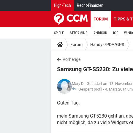
High-Tech
Recht-Finanzen
FORUM
TIPPS & 
SPIELE
STREAMING
ANDROID
IOS
WIND
Forum
Handys/PDA/GPS
Vorherige
Samsung GT-S5230: Zu viele
Mary D
- Geändert am 18. November
Gesperrt profil -
4. März 2014 um
Guten Tag,
mein Samsung GT5230 geht an, aber 
nicht möglich, da zu viele Widgets o