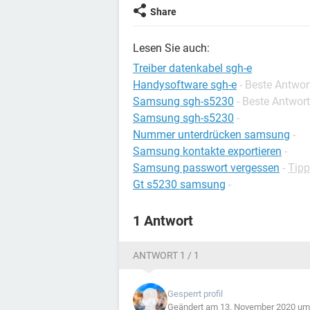
Share
Lesen Sie auch:
Treiber datenkabel sgh-e
Handysoftware sgh-e
- Beste Antwor
Samsung sgh-s5230
- Beste Antwor
Samsung sgh-s5230
-
Nummer unterdrücken samsung
-
Samsung kontakte exportieren
-
Samsung passwort vergessen
-
Tip
Gt s5230 samsung
-
1 Antwort
ANTWORT 1 / 1
Gesperrt profil
Geändert am 13. November 2020 um