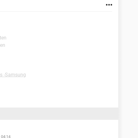
ten
ten
ps -Samsung
 04:14