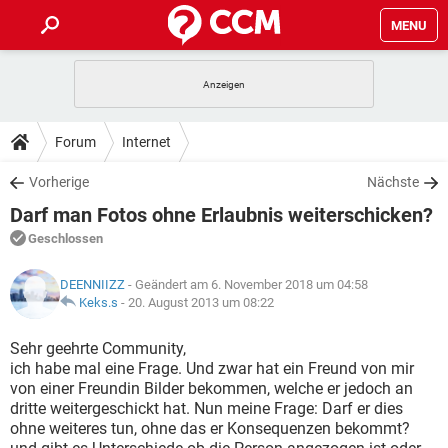
MENU
HOME
SPIELE
STREAMING
TIPPS & TRICKS
Forum
Internet
ANDROID
IOS
SPIELE
STREAMING
DOWNLOADS
Vorherige
Nächste
WINDOWS 10
INSTAGRAM
ANDROID
IOS
Darf man Fotos ohne Erlaubnis weiterschicken?
WHATSAPP
SPIELE
TIKTOK
STREAMING
FORUM
WINDOWS 10
INSTAGRAM
Geschlossen
FACEBOOK
ANDROID
HARDWARE
IOS
WHATSAPP
SPIELE
TIKTOK
STREAMING
LEXIKON
WINDOWS 10
DEENNIIZZ
- Geändert am 6. November 2018 um 04:58
INSTAGRAM
FACEBOOK
ANDROID
HARDWARE
IOS
Keks.s
-
20. August 2013 um 08:22
WHATSAPP
SPIELE
TIKTOK
STREAMING
WINDOWS 10
INSTAGRAM
Sehr geehrte Community,
FACEBOOK
ANDROID
HARDWARE
IOS
ich habe mal eine Frage. Und zwar hat ein Freund von mir
WHATSAPP
TIKTOK
von einer Freundin Bilder bekommen, welche er jedoch an
WINDOWS 10
INSTAGRAM
FACEBOOK
HARDWARE
dritte weitergeschickt hat. Nun meine Frage: Darf er dies
WHATSAPP
TIKTOK
ohne weiteres tun, ohne das er Konsequenzen bekommt?