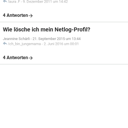
laura .F
-
9. Dezember 2011 um 14:42
4 Antworten
Wie lösche ich mein Netlog-Profil?
Jeannine Schärli
-
21. September 2015 um 13:44
Ich_bin_jungemama
-
2. Juni 2016 um 00:01
4 Antworten