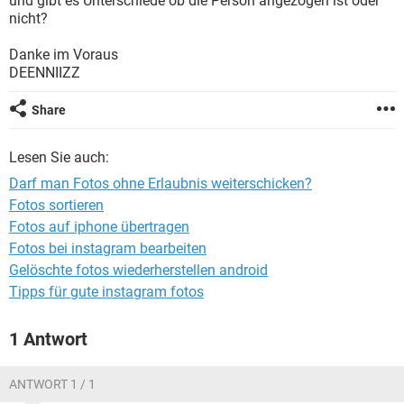
und gibt es Unterschiede ob die Person angezogen ist oder
FACEBOOK
HARDWARE
nicht?
Danke im Voraus
DEENNIIZZ
Share
Lesen Sie auch:
Darf man Fotos ohne Erlaubnis weiterschicken?
Fotos sortieren
Fotos auf iphone übertragen
Fotos bei instagram bearbeiten
Gelöschte fotos wiederherstellen android
Tipps für gute instagram fotos
1 Antwort
ANTWORT 1 / 1