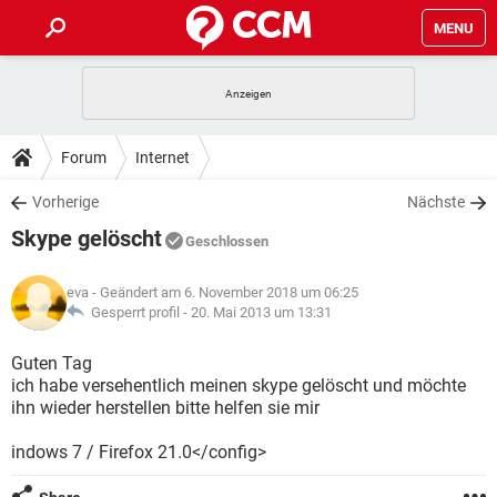
MENU
HOME
SPIELE
STREAMING
TIPPS & TRICKS
Forum
Internet
ANDROID
IOS
SPIELE
STREAMING
DOWNLOADS
Vorherige
Nächste
WINDOWS 10
INSTAGRAM
ANDROID
IOS
Skype gelöscht
WHATSAPP
SPIELE
TIKTOK
STREAMING
Geschlossen
FORUM
WINDOWS 10
INSTAGRAM
FACEBOOK
ANDROID
HARDWARE
IOS
eva
- Geändert am 6. November 2018 um 06:25
WHATSAPP
SPIELE
TIKTOK
STREAMING
LEXIKON
Gesperrt profil -
20. Mai 2013 um 13:31
WINDOWS 10
INSTAGRAM
FACEBOOK
ANDROID
HARDWARE
IOS
WHATSAPP
SPIELE
TIKTOK
STREAMING
Guten Tag
WINDOWS 10
INSTAGRAM
ich habe versehentlich meinen skype gelöscht und möchte
FACEBOOK
ANDROID
HARDWARE
IOS
ihn wieder herstellen bitte helfen sie mir
WHATSAPP
TIKTOK
WINDOWS 10
INSTAGRAM
FACEBOOK
HARDWARE
indows 7 / Firefox 21.0</config>
WHATSAPP
TIKTOK