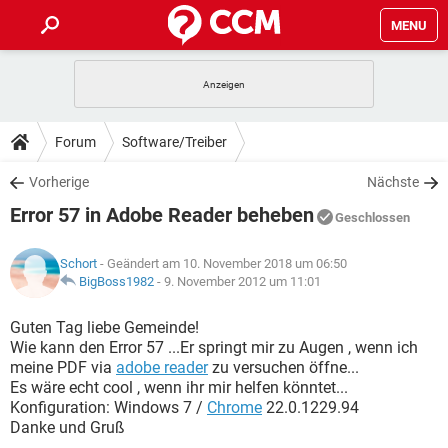
MENU
HOME
SPIELE
STREAMING
TIPPS & TRICKS
Forum
Software/Treiber
ANDROID
IOS
SPIELE
STREAMING
DOWNLOADS
Vorherige
Nächste
WINDOWS 10
INSTAGRAM
ANDROID
IOS
Error 57 in Adobe Reader beheben
WHATSAPP
SPIELE
TIKTOK
STREAMING
Geschlossen
FORUM
WINDOWS 10
INSTAGRAM
FACEBOOK
ANDROID
HARDWARE
IOS
Schort
- Geändert am 10. November 2018 um 06:50
WHATSAPP
SPIELE
TIKTOK
STREAMING
LEXIKON
BigBoss1982
-
9. November 2012 um 11:01
WINDOWS 10
INSTAGRAM
FACEBOOK
ANDROID
HARDWARE
IOS
WHATSAPP
SPIELE
TIKTOK
STREAMING
Guten Tag liebe Gemeinde!
WINDOWS 10
INSTAGRAM
Wie kann den Error 57 ...Er springt mir zu Augen , wenn ich
FACEBOOK
ANDROID
HARDWARE
IOS
meine PDF via
adobe reader
zu versuchen öffne...
WHATSAPP
TIKTOK
Es wäre echt cool , wenn ihr mir helfen könntet...
WINDOWS 10
INSTAGRAM
FACEBOOK
HARDWARE
Konfiguration: Windows 7 /
Chrome
22.0.1229.94
WHATSAPP
TIKTOK
Danke und Gruß