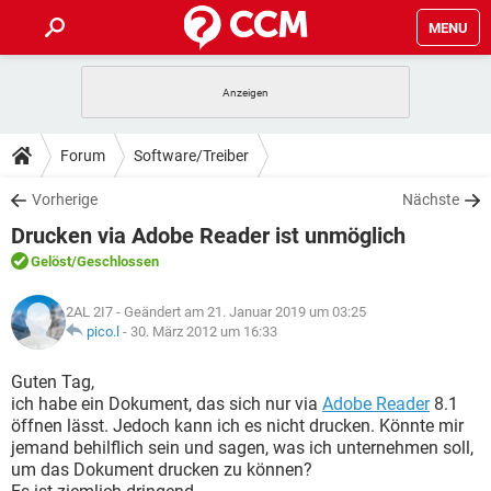
MENU
HOME
SPIELE
STREAMING
TIPPS & TRICKS
Forum
Software/Treiber
ANDROID
IOS
SPIELE
STREAMING
DOWNLOADS
Vorherige
Nächste
WINDOWS 10
INSTAGRAM
ANDROID
IOS
Drucken via Adobe Reader ist unmöglich
WHATSAPP
SPIELE
TIKTOK
STREAMING
FORUM
WINDOWS 10
INSTAGRAM
Gelöst
/Geschlossen
FACEBOOK
ANDROID
HARDWARE
IOS
WHATSAPP
SPIELE
TIKTOK
STREAMING
LEXIKON
WINDOWS 10
2AL 2I7
- Geändert am 21. Januar 2019 um 03:25
INSTAGRAM
FACEBOOK
ANDROID
HARDWARE
IOS
pico.l
-
30. März 2012 um 16:33
WHATSAPP
SPIELE
TIKTOK
STREAMING
WINDOWS 10
INSTAGRAM
Guten Tag,
FACEBOOK
ANDROID
HARDWARE
IOS
ich habe ein Dokument, das sich nur via
Adobe Reader
8.1
WHATSAPP
TIKTOK
öffnen lässt. Jedoch kann ich es nicht drucken. Könnte mir
WINDOWS 10
INSTAGRAM
FACEBOOK
HARDWARE
jemand behilflich sein und sagen, was ich unternehmen soll,
WHATSAPP
TIKTOK
um das Dokument drucken zu können?