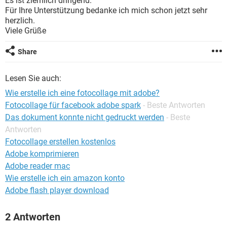
Es ist ziemlich dringend.
FACEBOOK
HARDWARE
Für Ihre Unterstützung bedanke ich mich schon jetzt sehr
herzlich.
Viele Grüße
Share
Lesen Sie auch:
Wie erstelle ich eine fotocollage mit adobe?
Fotocollage für facebook adobe spark
- Beste Antworten
Das dokument konnte nicht gedruckt werden
- Beste
Antworten
Fotocollage erstellen kostenlos
Adobe komprimieren
Adobe reader mac
Wie erstelle ich ein amazon konto
Adobe flash player download
2 Antworten