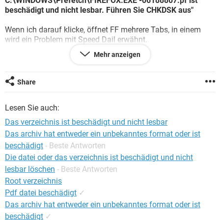
C:\WINDOWS\Prefetch\FIREFOX.EXE -06188807.pf ist
FACEBOOK
HARDWARE
beschädigt und nicht lesbar. Führen Sie CHKDSK aus"
Wenn ich darauf klicke, öffnet FF mehrere Tabs, in einem
wird ein Problem mit Speed Dail erwähnt.
Mehr anzeigen
Habt ihr eine Lösung für dieses Problem?
Danke euch
Share
Lesen Sie auch:
Das verzeichnis ist beschädigt und nicht lesbar
Das archiv hat entweder ein unbekanntes format oder ist
beschädigt
- Beste Antworten
Die datei oder das verzeichnis ist beschädigt und nicht
lesbar löschen
- Beste Antworten
Root verzeichnis
Pdf datei beschädigt
✓
Das archiv hat entweder ein unbekanntes format oder ist
beschädigt
✓