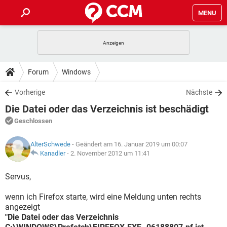
MENU
HOME
SPIELE
STREAMING
TIPPS & TRICKS
Forum
Windows
ANDROID
IOS
SPIELE
STREAMING
DOWNLOADS
Vorherige
Nächste
WINDOWS 10
INSTAGRAM
ANDROID
IOS
Die Datei oder das Verzeichnis ist beschädigt
WHATSAPP
SPIELE
TIKTOK
STREAMING
FORUM
WINDOWS 10
INSTAGRAM
Geschlossen
FACEBOOK
ANDROID
HARDWARE
IOS
WHATSAPP
SPIELE
TIKTOK
STREAMING
LEXIKON
WINDOWS 10
AlterSchwede
- Geändert am 16. Januar 2019 um 00:07
INSTAGRAM
FACEBOOK
ANDROID
HARDWARE
IOS
Kanadler
-
2. November 2012 um 11:41
WHATSAPP
SPIELE
TIKTOK
STREAMING
WINDOWS 10
INSTAGRAM
Servus,
FACEBOOK
ANDROID
HARDWARE
IOS
WHATSAPP
TIKTOK
wenn ich Firefox starte, wird eine Meldung unten rechts
WINDOWS 10
INSTAGRAM
FACEBOOK
HARDWARE
angezeigt
WHATSAPP
TIKTOK
"Die Datei oder das Verzeichnis