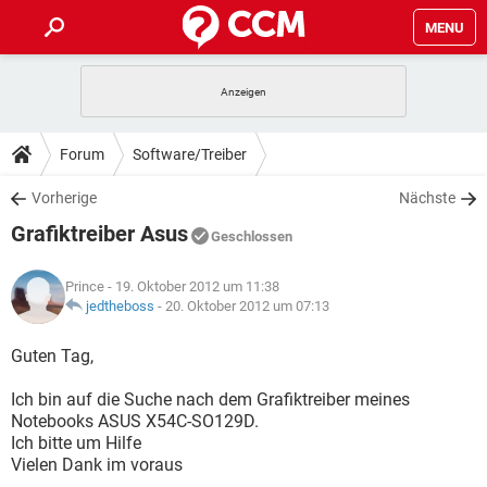
MENU
HOME
SPIELE
STREAMING
TIPPS & TRICKS
Forum
Software/Treiber
ANDROID
IOS
SPIELE
STREAMING
DOWNLOADS
Vorherige
Nächste
WINDOWS 10
INSTAGRAM
ANDROID
IOS
Grafiktreiber Asus
WHATSAPP
SPIELE
TIKTOK
STREAMING
Geschlossen
FORUM
WINDOWS 10
INSTAGRAM
FACEBOOK
ANDROID
HARDWARE
IOS
Prince
- 19. Oktober 2012 um 11:38
WHATSAPP
SPIELE
TIKTOK
STREAMING
LEXIKON
jedtheboss
-
20. Oktober 2012 um 07:13
WINDOWS 10
INSTAGRAM
FACEBOOK
ANDROID
HARDWARE
IOS
WHATSAPP
SPIELE
TIKTOK
STREAMING
Guten Tag,
WINDOWS 10
INSTAGRAM
FACEBOOK
ANDROID
HARDWARE
IOS
Ich bin auf die Suche nach dem Grafiktreiber meines
WHATSAPP
TIKTOK
Notebooks ASUS X54C-SO129D.
WINDOWS 10
INSTAGRAM
FACEBOOK
HARDWARE
Ich bitte um Hilfe
WHATSAPP
TIKTOK
Vielen Dank im voraus