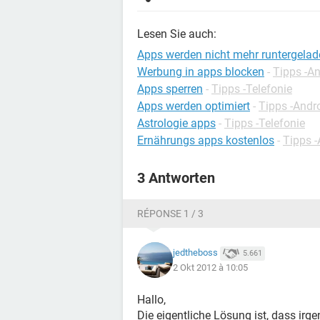
Lesen Sie auch:
Apps werden nicht mehr runtergelad
Werbung in apps blocken
-
Tipps -A
Apps sperren
-
Tipps -Telefonie
Apps werden optimiert
-
Tipps -Andr
Astrologie apps
-
Tipps -Telefonie
Ernährungs apps kostenlos
-
Tipps 
3 Antworten
RÉPONSE 1 / 3
jedtheboss
5.661
2 Okt 2012 à 10:05
Hallo,
Die eigentliche Lösung ist, dass ir