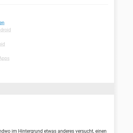
en
ndroid
oid
-Apps
gendwo im Hintergrund etwas anderes versucht, einen