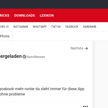
TRICKS
DOWNLOADS
LEXIKON
OWS 10
INSTAGRAM
WHATSAPP
TIKTOK
FACEBOOK
HARDWARE
iPhone
Nächste
tergeladen
Geschlossen
acebook mehr runter da steht immer für diese App
s ohne probleme