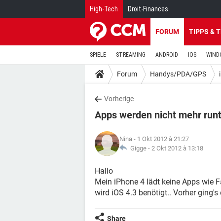
High-Tech
Droit-Finances
FORUM
TIPPS & 
SPIELE
STREAMING
ANDROID
IOS
WIND
Forum
Handys/PDA/GPS
Vorherige
Apps werden nicht mehr run
Nina
- 1 Okt 2012 à 21:27
Gigge -
2 Okt 2012 à 13:18
Hallo
Mein iPhone 4 lädt keine Apps wie F
wird iOS 4.3 benötigt.. Vorher ging'
Share