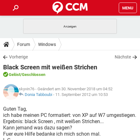
MENU
HOME
SPIELE
STREAMING
TIPPS & TRICKS
Forum
Windows
ANDROID
IOS
SPIELE
STREAMING
DOWNLOADS
Vorherige
Nächste
WINDOWS 10
INSTAGRAM
ANDROID
IOS
Black Screen mit weißen Strichen
WHATSAPP
SPIELE
TIKTOK
STREAMING
FORUM
WINDOWS 10
INSTAGRAM
Gelöst
/Geschlossen
FACEBOOK
ANDROID
HARDWARE
IOS
WHATSAPP
SPIELE
TIKTOK
STREAMING
LEXIKON
WINDOWS 10
skyvin76
- Geändert am 30. November 2018 um 04:52
INSTAGRAM
FACEBOOK
ANDROID
HARDWARE
IOS
Donia Tabboubi
-
11. September 2012 um 10:53
WHATSAPP
SPIELE
TIKTOK
STREAMING
WINDOWS 10
INSTAGRAM
Guten Tag,
FACEBOOK
ANDROID
HARDWARE
IOS
ich habe meinen PC formatiert: von XP auf W7 umgestiegen.
WHATSAPP
TIKTOK
Ergebnis: black Screen , mit weißen Strichen...
WINDOWS 10
INSTAGRAM
FACEBOOK
HARDWARE
Kann jemand was dazu sagen?
WHATSAPP
TIKTOK
Fuer eure Hilfe bedanke ich mich schon mal.