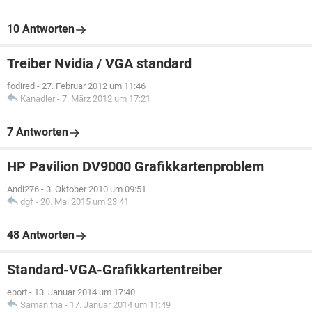
10 Antworten
Treiber Nvidia / VGA standard
fodired
-
27. Februar 2012 um 11:46
Kanadler
-
7. März 2012 um 17:21
7 Antworten
HP Pavilion DV9000 Grafikkartenproblem
Andi276
-
3. Oktober 2010 um 09:51
dgf
-
20. Mai 2015 um 23:41
48 Antworten
Standard-VGA-Grafikkartentreiber
eport
-
13. Januar 2014 um 17:40
Saman.tha
-
17. Januar 2014 um 11:49