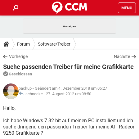
MENU
HOME
SPIELE
STREAMING
TIPPS & TRICKS
Forum
Software/Treiber
ANDROID
IOS
SPIELE
STREAMING
DOWNLOADS
Vorherige
Nächste
WINDOWS 10
INSTAGRAM
ANDROID
IOS
Suche passenden Treiber für meine Grafikkarte
WHATSAPP
SPIELE
TIKTOK
STREAMING
FORUM
WINDOWS 10
INSTAGRAM
Geschlossen
FACEBOOK
ANDROID
HARDWARE
IOS
WHATSAPP
SPIELE
TIKTOK
STREAMING
LEXIKON
WINDOWS 10
backup
- Geändert am 4. Dezember 2018 um 05:27
INSTAGRAM
FACEBOOK
ANDROID
HARDWARE
IOS
schnecke -
27. August 2012 um 08:50
WHATSAPP
SPIELE
TIKTOK
STREAMING
WINDOWS 10
INSTAGRAM
Hallo,
FACEBOOK
ANDROID
HARDWARE
IOS
WHATSAPP
TIKTOK
Ich habe Windows 7 32 bit auf meinen PC installiert und ich
WINDOWS 10
INSTAGRAM
FACEBOOK
HARDWARE
suche dringend den passenden Treiber für meine ATI Radeon
WHATSAPP
TIKTOK
9250 Grafikkarte ?