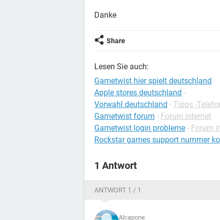
Danke
Share
Lesen Sie auch:
Gametwist hier spielt deutschland
Apple stores deutschland
-
Vorwahl deutschland
-
Tipps -Telefo
Gametwist forum
-
Forum internet
Gametwist login probleme
-
Forum in
Rockstar games support nummer ko
1 Antwort
ANTWORT 1 / 1
Alcapone