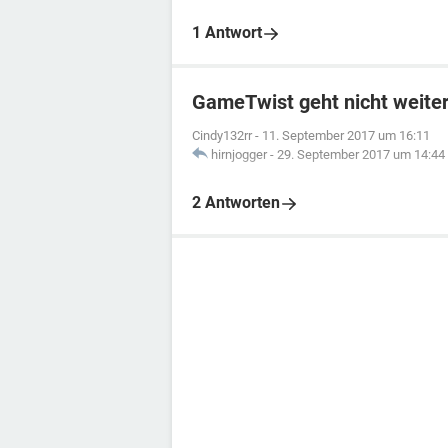
1 Antwort
GameTwist geht nicht weite
Cindy132rr
-
11. September 2017 um 16:11
hirnjogger
-
29. September 2017 um 14:44
2 Antworten