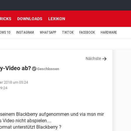
TRICKS
DOWNLOADS
LEXIKON
OWS 10
INSTAGRAM
WHATSAPP
TIKTOK
FACEBOOK
HARDWARE
Nächste
ry-Video ab?
Geschlossen
er 2018 um 05:24
09:24
it seinem Blackberry aufgenommen und via msn mir
s Video nicht abspielen....
rmat unterstützt Blackberry ?