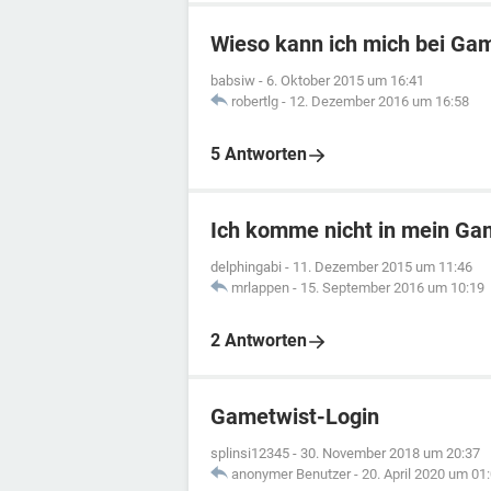
Wieso kann ich mich bei Gam
babsiw
-
6. Oktober 2015 um 16:41
robertlg
-
12. Dezember 2016 um 16:58
5 Antworten
Ich komme nicht in mein G
delphingabi
-
11. Dezember 2015 um 11:46
mrlappen
-
15. September 2016 um 10:19
2 Antworten
Gametwist-Login
splinsi12345
-
30. November 2018 um 20:37
anonymer Benutzer
-
20. April 2020 um 01