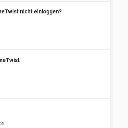
eTwist nicht einloggen?
ameTwist
:05