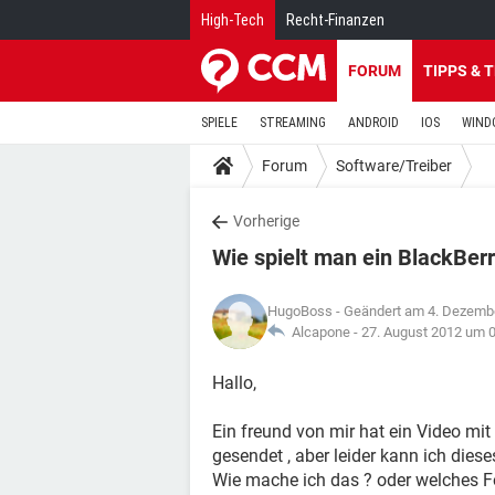
High-Tech
Recht-Finanzen
FORUM
TIPPS & 
SPIELE
STREAMING
ANDROID
IOS
WIND
Forum
Software/Treiber
Vorherige
Wie spielt man ein BlackBer
HugoBoss
- Geändert am 4. Dezemb
Alcapone -
27. August 2012 um 
Hallo,
Ein freund von mir hat ein Video m
gesendet , aber leider kann ich diese
Wie mache ich das ? oder welches Fo