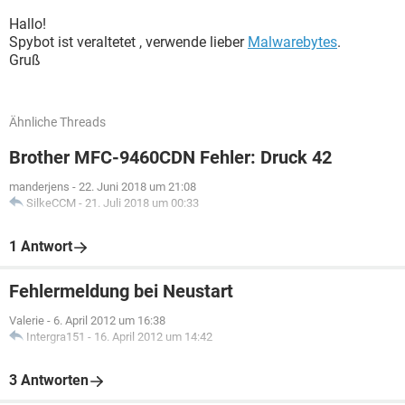
Hallo!
Spybot ist veraltetet , verwende lieber
Malwarebytes
.
Gruß
Ähnliche Threads
Brother MFC-9460CDN Fehler: Druck 42
manderjens
-
22. Juni 2018 um 21:08
SilkeCCM
-
21. Juli 2018 um 00:33
1 Antwort
Fehlermeldung bei Neustart
Valerie
-
6. April 2012 um 16:38
Intergra151
-
16. April 2012 um 14:42
3 Antworten