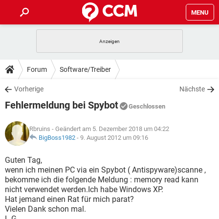
MENU
HOME
SPIELE
STREAMING
TIPPS & TRICKS
Forum
Software/Treiber
ANDROID
IOS
SPIELE
STREAMING
DOWNLOADS
Vorherige
Nächste
WINDOWS 10
INSTAGRAM
ANDROID
IOS
Fehlermeldung bei Spybot
WHATSAPP
SPIELE
TIKTOK
STREAMING
Geschlossen
FORUM
WINDOWS 10
INSTAGRAM
FACEBOOK
ANDROID
HARDWARE
IOS
Rbruins
- Geändert am 5. Dezember 2018 um 04:22
WHATSAPP
SPIELE
TIKTOK
STREAMING
LEXIKON
BigBoss1982
-
9. August 2012 um 09:16
WINDOWS 10
INSTAGRAM
FACEBOOK
ANDROID
HARDWARE
IOS
WHATSAPP
SPIELE
TIKTOK
STREAMING
Guten Tag,
WINDOWS 10
INSTAGRAM
wenn ich meinen PC via ein Spybot ( Antispyware)scanne ,
FACEBOOK
ANDROID
HARDWARE
IOS
bekomme ich die folgende Meldung : memory read kann
WHATSAPP
TIKTOK
nicht verwendet werden.Ich habe Windows XP.
WINDOWS 10
INSTAGRAM
FACEBOOK
HARDWARE
Hat jemand einen Rat für mich parat?
WHATSAPP
TIKTOK
Vielen Dank schon mal.
L.G