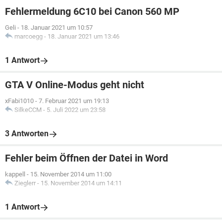
Fehlermeldung 6C10 bei Canon 560 MP
Geli
-
18. Januar 2021 um 10:57
marcoegg
-
18. Januar 2021 um 13:46
1 Antwort
GTA V Online-Modus geht nicht
xFabi1010
-
7. Februar 2021 um 19:13
SilkeCCM
-
5. Juli 2022 um 23:58
3 Antworten
Fehler beim Öffnen der Datei in Word
kappell
-
15. November 2014 um 11:00
Zieglerr
-
15. November 2014 um 14:11
1 Antwort