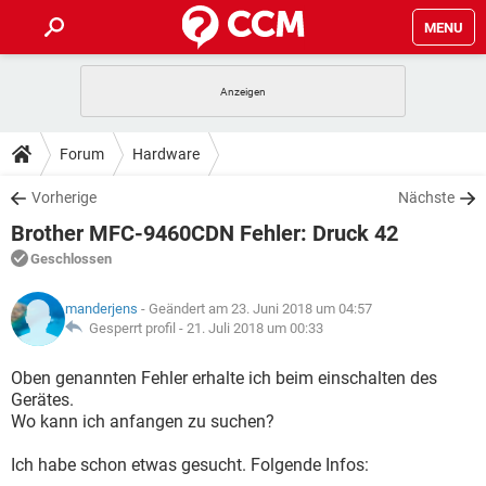
MENU
HOME
SPIELE
STREAMING
TIPPS & TRICKS
Forum
Hardware
ANDROID
IOS
SPIELE
STREAMING
DOWNLOADS
Vorherige
Nächste
WINDOWS 10
INSTAGRAM
ANDROID
IOS
Brother MFC-9460CDN Fehler: Druck 42
WHATSAPP
SPIELE
TIKTOK
STREAMING
FORUM
WINDOWS 10
INSTAGRAM
Geschlossen
FACEBOOK
ANDROID
HARDWARE
IOS
WHATSAPP
SPIELE
TIKTOK
STREAMING
LEXIKON
WINDOWS 10
manderjens
- Geändert am 23. Juni 2018 um 04:57
INSTAGRAM
FACEBOOK
ANDROID
HARDWARE
IOS
Gesperrt profil -
21. Juli 2018 um 00:33
WHATSAPP
SPIELE
TIKTOK
STREAMING
WINDOWS 10
INSTAGRAM
Oben genannten Fehler erhalte ich beim einschalten des
FACEBOOK
ANDROID
HARDWARE
IOS
Gerätes.
WHATSAPP
TIKTOK
Wo kann ich anfangen zu suchen?
WINDOWS 10
INSTAGRAM
FACEBOOK
HARDWARE
WHATSAPP
TIKTOK
Ich habe schon etwas gesucht. Folgende Infos: