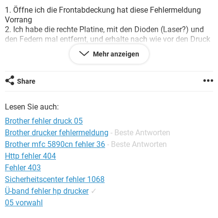
FACEBOOK
HARDWARE
1. Öffne ich die Frontabdeckung hat diese Fehlermeldung
Vorrang
2. Ich habe die rechte Platine, mit den Dioden (Laser?) und
den Federn mal entfernt, und erhalte nach wie vor den Druck
42 Fehler.
Mehr anzeigen
Habe ich die richtige Platine erwischt oder bin ich auf dem
Holzweg.
Share
Bin über jeden Tipp dankbar! :)
Lesen Sie auch:
Brother fehler druck 05
Brother drucker fehlermeldung
- Beste Antworten
Brother mfc 5890cn fehler 36
- Beste Antworten
Http fehler 404
Fehler 403
Sicherheitscenter fehler 1068
Ü-band fehler hp drucker
✓
05 vorwahl