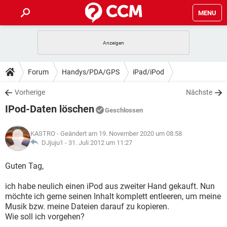
MENU
HOME
SPIELE
STREAMING
TIPPS & TRICKS
Forum
Handys/PDA/GPS
iPad/iPod
ANDROID
IOS
SPIELE
STREAMING
DOWNLOADS
Vorherige
Nächste
WINDOWS 10
INSTAGRAM
ANDROID
IOS
IPod-Daten löschen
WHATSAPP
SPIELE
TIKTOK
STREAMING
Geschlossen
FORUM
WINDOWS 10
INSTAGRAM
FACEBOOK
ANDROID
HARDWARE
IOS
KASTRO
- Geändert am 19. November 2020 um 08:58
WHATSAPP
SPIELE
TIKTOK
STREAMING
LEXIKON
DJjuju1 -
31. Juli 2012 um 11:27
WINDOWS 10
INSTAGRAM
FACEBOOK
ANDROID
HARDWARE
IOS
WHATSAPP
SPIELE
TIKTOK
STREAMING
Guten Tag,
WINDOWS 10
INSTAGRAM
FACEBOOK
ANDROID
HARDWARE
IOS
ich habe neulich einen iPod aus zweiter Hand gekauft. Nun
WHATSAPP
TIKTOK
möchte ich gerne seinen Inhalt komplett entleeren, um meine
WINDOWS 10
INSTAGRAM
FACEBOOK
HARDWARE
Musik bzw. meine Dateien darauf zu kopieren.
WHATSAPP
TIKTOK
Wie soll ich vorgehen?