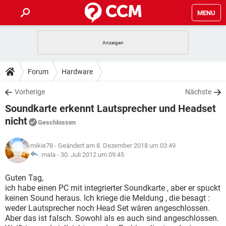
MENU
HOME
SPIELE
STREAMING
TIPPS & TRICKS
Forum
Hardware
ANDROID
IOS
SPIELE
STREAMING
DOWNLOADS
Vorherige
Nächste
WINDOWS 10
INSTAGRAM
ANDROID
IOS
Soundkarte erkennt Lautsprecher und Headset
WHATSAPP
SPIELE
TIKTOK
STREAMING
FORUM
WINDOWS 10
INSTAGRAM
nicht
Geschlossen
FACEBOOK
ANDROID
HARDWARE
IOS
WHATSAPP
SPIELE
TIKTOK
STREAMING
LEXIKON
WINDOWS 10
INSTAGRAM
mikie78
- Geändert am 8. Dezember 2018 um 03:49
FACEBOOK
ANDROID
HARDWARE
IOS
mala -
30. Juli 2012 um 09:45
WHATSAPP
SPIELE
TIKTOK
STREAMING
WINDOWS 10
INSTAGRAM
Guten Tag,
FACEBOOK
ANDROID
HARDWARE
IOS
WHATSAPP
TIKTOK
ich habe einen PC mit integrierter Soundkarte , aber er spuckt
WINDOWS 10
INSTAGRAM
keinen Sound heraus. Ich kriege die Meldung , die besagt :
FACEBOOK
HARDWARE
weder Lautsprecher noch Head Set wären angeschlossen.
WHATSAPP
TIKTOK
Aber das ist falsch. Sowohl als es auch sind angeschlossen.