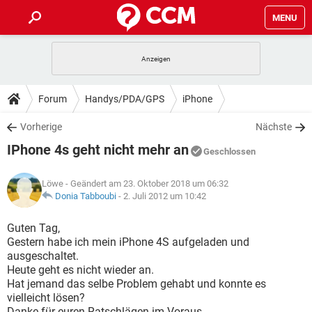
MENU
HOME
SPIELE
STREAMING
TIPPS & TRICKS
Forum
Handys/PDA/GPS
iPhone
ANDROID
IOS
SPIELE
STREAMING
DOWNLOADS
Vorherige
Nächste
WINDOWS 10
INSTAGRAM
ANDROID
IOS
IPhone 4s geht nicht mehr an
WHATSAPP
SPIELE
TIKTOK
STREAMING
Geschlossen
FORUM
WINDOWS 10
INSTAGRAM
FACEBOOK
ANDROID
HARDWARE
IOS
Löwe
- Geändert am 23. Oktober 2018 um 06:32
WHATSAPP
SPIELE
TIKTOK
STREAMING
LEXIKON
Donia Tabboubi
-
2. Juli 2012 um 10:42
WINDOWS 10
INSTAGRAM
FACEBOOK
ANDROID
HARDWARE
IOS
WHATSAPP
SPIELE
TIKTOK
STREAMING
Guten Tag,
WINDOWS 10
INSTAGRAM
Gestern habe ich mein iPhone 4S aufgeladen und
FACEBOOK
ANDROID
HARDWARE
IOS
ausgeschaltet.
WHATSAPP
TIKTOK
Heute geht es nicht wieder an.
WINDOWS 10
INSTAGRAM
FACEBOOK
HARDWARE
Hat jemand das selbe Problem gehabt und konnte es
WHATSAPP
TIKTOK
vielleicht lösen?
Danke für euren Ratschlägen im Voraus.