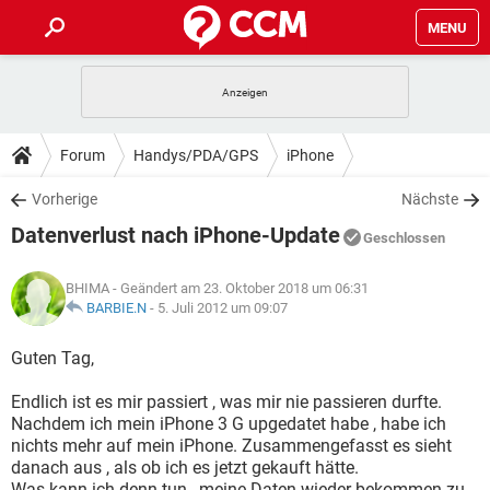
MENU
HOME
SPIELE
STREAMING
TIPPS & TRICKS
Forum
Handys/PDA/GPS
iPhone
ANDROID
IOS
SPIELE
STREAMING
DOWNLOADS
Vorherige
Nächste
WINDOWS 10
INSTAGRAM
ANDROID
IOS
Datenverlust nach iPhone-Update
WHATSAPP
SPIELE
TIKTOK
STREAMING
Geschlossen
FORUM
WINDOWS 10
INSTAGRAM
FACEBOOK
ANDROID
HARDWARE
IOS
BHIMA
- Geändert am 23. Oktober 2018 um 06:31
WHATSAPP
SPIELE
TIKTOK
STREAMING
LEXIKON
BARBIE.N
-
5. Juli 2012 um 09:07
WINDOWS 10
INSTAGRAM
FACEBOOK
ANDROID
HARDWARE
IOS
WHATSAPP
SPIELE
TIKTOK
STREAMING
Guten Tag,
WINDOWS 10
INSTAGRAM
FACEBOOK
ANDROID
HARDWARE
IOS
Endlich ist es mir passiert , was mir nie passieren durfte.
WHATSAPP
TIKTOK
Nachdem ich mein iPhone 3 G upgedatet habe , habe ich
WINDOWS 10
INSTAGRAM
FACEBOOK
HARDWARE
nichts mehr auf mein iPhone. Zusammengefasst es sieht
WHATSAPP
TIKTOK
danach aus , als ob ich es jetzt gekauft hätte.
Was kann ich denn tun , meine Daten wieder bekommen zu