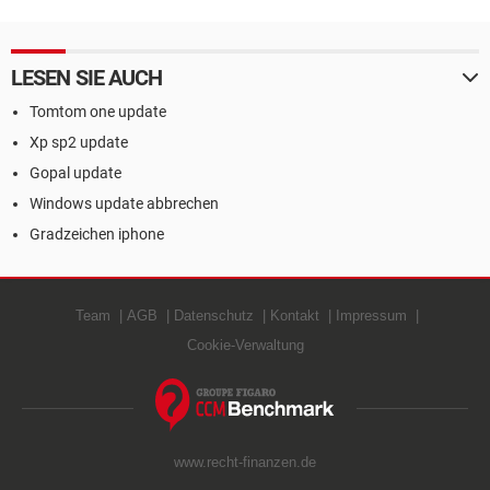
LESEN SIE AUCH
Tomtom one update
Xp sp2 update
Gopal update
Windows update abbrechen
Gradzeichen iphone
Team
AGB
Datenschutz
Kontakt
Impressum
Cookie-Verwaltung
www.recht-finanzen.de