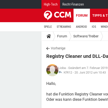
High-Tech
Recht-Finanzen
FORUM
TIPPS & 
SPIELE
STREAMING
ANDROID
IOS
WIND
Forum
Software/Treiber
Vorherige
Registry Cleaner und DLL-Da
Lioba
- Geändert am 7. Februar 2019
KfR12 -
20. Juni 2012 um 10:43
Hallo,
hat die Funktion Registry Cleaner v
Oder was kann diese Funktion bewi