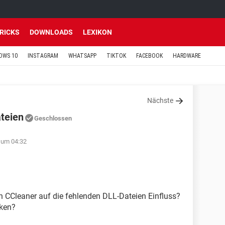
TRICKS
DOWNLOADS
LEXIKON
OWS 10
INSTAGRAM
WHATSAPP
TIKTOK
FACEBOOK
HARDWARE
Nächste
teien
Geschlossen
 um 04:32
on CCleaner auf die fehlenden DLL-Dateien Einfluss?
rken?