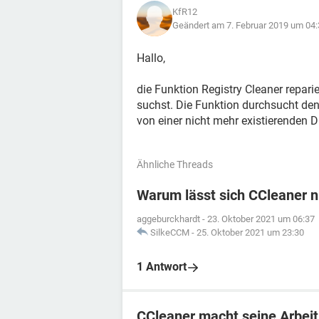
KfR12
Geändert am 7. Februar 2019 um 04:
Hallo,
die Funktion Registry Cleaner reparie
suchst. Die Funktion durchsucht den 
von einer nicht mehr existierenden D
Ähnliche Threads
Warum lässt sich CCleaner n
aggeburckhardt
-
23. Oktober 2021 um 06:37
SilkeCCM
-
25. Oktober 2021 um 23:30
1 Antwort
CCleaner macht seine Arbeit