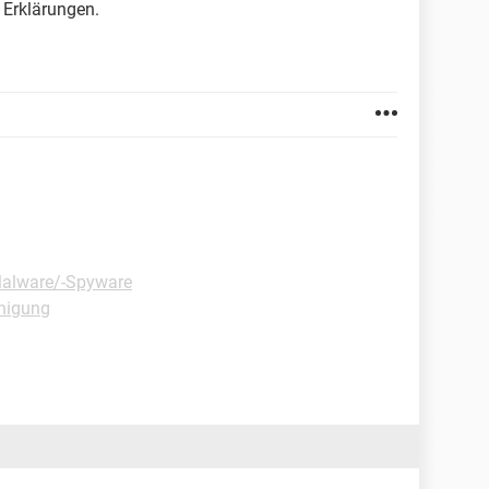
 Erklärungen.
Malware/-Spyware
nigung