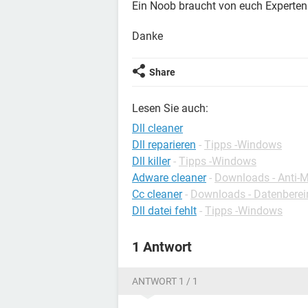
Ein Noob braucht von euch Experten
Danke
Share
Lesen Sie auch:
Dll cleaner
Dll reparieren
-
Tipps -Windows
Dll killer
-
Tipps -Windows
Adware cleaner
-
Downloads - Anti-
Cc cleaner
-
Downloads - Datenberei
Dll datei fehlt
-
Tipps -Windows
1 Antwort
ANTWORT 1 / 1