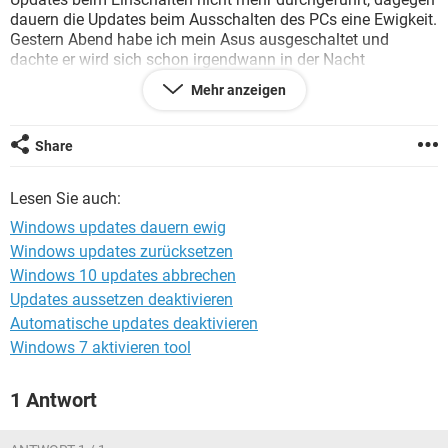
FACEBOOK
HARDWARE
dauern die Updates beim Ausschalten des PCs eine Ewigkeit.
Gestern Abend habe ich mein Asus ausgeschaltet und
dachte er wird sich schon irgendwann in der Nacht
ausschalten, leider war es nicht der Fall ...am morgen hat er
Mehr anzeigen
nur 46 von insgesamt 56 Updates ausgeführt ....
Stimmt was nicht mit dem PC ?
Share
Danke
Lesen Sie auch:
Windows updates dauern ewig
Windows updates zurücksetzen
Windows 10 updates abbrechen
Updates aussetzen deaktivieren
Automatische updates deaktivieren
Windows 7 aktivieren tool
1 Antwort