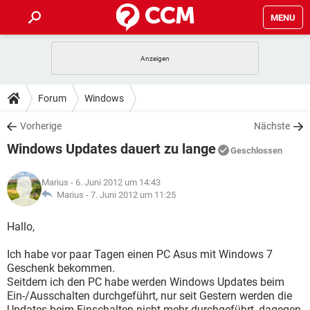
MENU
HOME
SPIELE
STREAMING
TIPPS & TRICKS
Forum
Windows
ANDROID
IOS
SPIELE
STREAMING
DOWNLOADS
Vorherige
Nächste
WINDOWS 10
INSTAGRAM
ANDROID
IOS
Windows Updates dauert zu lange
WHATSAPP
SPIELE
TIKTOK
STREAMING
Geschlossen
FORUM
WINDOWS 10
INSTAGRAM
FACEBOOK
ANDROID
HARDWARE
IOS
Marius
- 6. Juni 2012 um 14:43
WHATSAPP
SPIELE
TIKTOK
STREAMING
LEXIKON
Marius -
7. Juni 2012 um 11:25
WINDOWS 10
INSTAGRAM
FACEBOOK
ANDROID
HARDWARE
IOS
WHATSAPP
SPIELE
TIKTOK
STREAMING
Hallo,
WINDOWS 10
INSTAGRAM
FACEBOOK
ANDROID
HARDWARE
IOS
Ich habe vor paar Tagen einen PC Asus mit Windows 7
WHATSAPP
TIKTOK
Geschenk bekommen.
WINDOWS 10
INSTAGRAM
FACEBOOK
HARDWARE
Seitdem ich den PC habe werden Windows Updates beim
WHATSAPP
TIKTOK
Ein-/Ausschalten durchgeführt, nur seit Gestern werden die
Updates beim Einschalten nicht mehr durchgeführt, dagegen