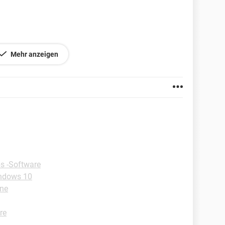
Mehr anzeigen
plorer 7.0
s -Software
indows 10
one
re