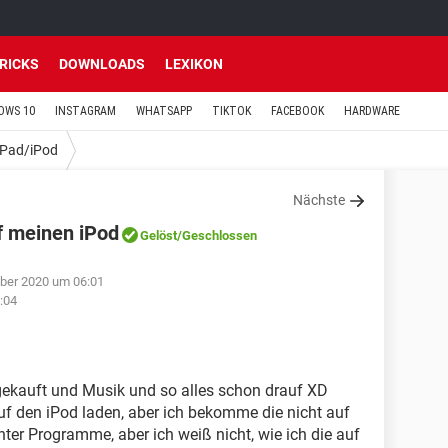
TRICKS
DOWNLOADS
LEXIKON
OWS 10
INSTAGRAM
WHATSAPP
TIKTOK
FACEBOOK
HARDWARE
iPad/iPod
Nächste
f meinen iPod
Gelöst
/Geschlossen
ber 2020 um 06:01
:04
gekauft und Musik und so alles schon drauf XD
auf den iPod laden, aber ich bekomme die nicht auf
nter Programme, aber ich weiß nicht, wie ich die auf