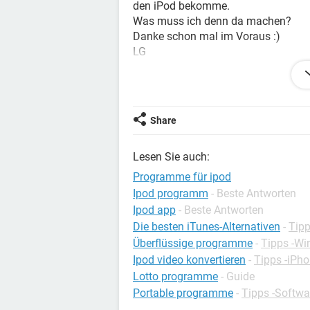
den iPod bekomme.
Was muss ich denn da machen?
Danke schon mal im Voraus :)
LG
Konfiguration:
Windows Vista Internet Ex
Share
Lesen Sie auch:
Programme für ipod
Ipod programm
- Beste Antworten
Ipod app
- Beste Antworten
Die besten iTunes-Alternativen
-
Tipp
Überflüssige programme
-
Tipps -W
Ipod video konvertieren
-
Tipps -iPh
Lotto programme
- Guide
Portable programme
-
Tipps -Softwa