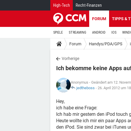
High-Tech
Recht-Finanzen
FORUM
TIPPS & 
SPIELE
STREAMING
ANDROID
IOS
WIND
Forum
Handys/PDA/GPS
Vorherige
Ich bekomme keine Apps au
Anonymus
- Geändert am 12. Novem
jedtheboss
-
26. April 2012 um 18
Hey,
ich habe eine Frage:
Ich hab mir gestern den iPod touch 
Heute wollte ich mir ein paar Apps 
den iPod. Sie sind zwar bei iTunes u