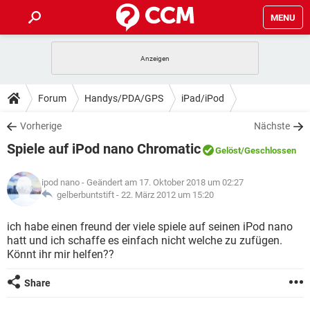
MENU
HOME
SPIELE
STREAMING
TIPPS & TRICKS
Forum
Handys/PDA/GPS
iPad/iPod
ANDROID
IOS
SPIELE
STREAMING
DOWNLOADS
Vorherige
Nächste
WINDOWS 10
INSTAGRAM
ANDROID
IOS
Spiele auf iPod nano Chromatic
WHATSAPP
SPIELE
TIKTOK
STREAMING
Gelöst
/Geschlossen
FORUM
WINDOWS 10
INSTAGRAM
FACEBOOK
ANDROID
HARDWARE
IOS
ipod nano
- Geändert am 17. Oktober 2018 um 02:27
WHATSAPP
SPIELE
TIKTOK
STREAMING
LEXIKON
gelberbuntstift -
22. März 2012 um 15:20
WINDOWS 10
INSTAGRAM
FACEBOOK
ANDROID
HARDWARE
IOS
WHATSAPP
SPIELE
TIKTOK
STREAMING
ich habe einen freund der viele spiele auf seinen iPod nano
WINDOWS 10
INSTAGRAM
hatt und ich schaffe es einfach nicht welche zu zufügen.
FACEBOOK
ANDROID
HARDWARE
IOS
Könnt ihr mir helfen??
WHATSAPP
TIKTOK
WINDOWS 10
INSTAGRAM
FACEBOOK
HARDWARE
Share
WHATSAPP
TIKTOK