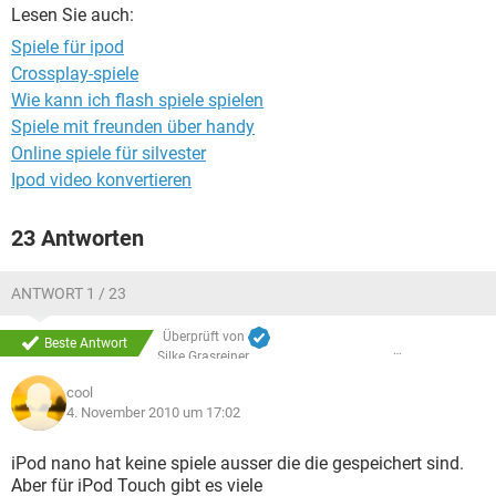
FACEBOOK
HARDWARE
Lesen Sie auch:
Spiele für ipod
Crossplay-spiele
Wie kann ich flash spiele spielen
Spiele mit freunden über handy
Online spiele für silvester
Ipod video konvertieren
23 Antworten
ANTWORT 1 / 23
Überprüft von
Beste Antwort
Silke Grasreiner
cool
4. November 2010 um 17:02
iPod nano hat keine spiele ausser die die gespeichert sind.
Aber für iPod Touch gibt es viele