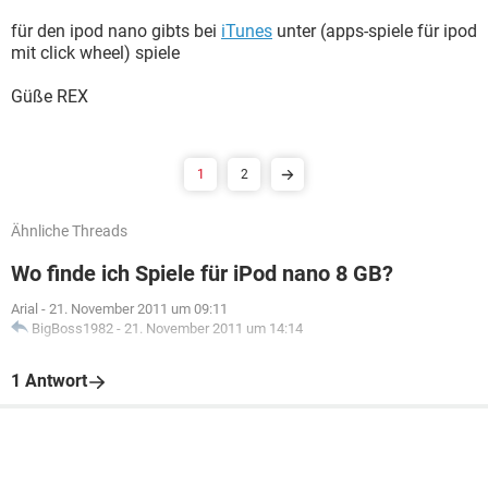
für den ipod nano gibts bei
iTunes
unter (apps-spiele für ipod
mit click wheel) spiele
Güße REX
1
2
Ähnliche Threads
Wo finde ich Spiele für iPod nano 8 GB?
Arial
-
21. November 2011 um 09:11
BigBoss1982
-
21. November 2011 um 14:14
1 Antwort