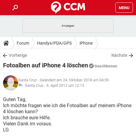
MENU
HOME
SPIELE
STREAMING
TIPPS & TRICKS
Forum
Handys/PDA/GPS
iPhone
ANDROID
IOS
SPIELE
STREAMING
DOWNLOADS
Vorherige
Nächste
WINDOWS 10
INSTAGRAM
ANDROID
IOS
Fotoalben auf iPhone 4 löschen
WHATSAPP
SPIELE
TIKTOK
STREAMING
Geschlossen
FORUM
WINDOWS 10
INSTAGRAM
FACEBOOK
ANDROID
HARDWARE
IOS
Santa Cruz
- Geändert am 24. Oktober 2018 um 04:59
WHATSAPP
SPIELE
TIKTOK
STREAMING
LEXIKON
Santa Cruz -
6. April 2012 um 12:13
WINDOWS 10
INSTAGRAM
FACEBOOK
ANDROID
HARDWARE
IOS
WHATSAPP
SPIELE
TIKTOK
STREAMING
Guten Tag,
WINDOWS 10
INSTAGRAM
Ich möchte fragen wie ich die Fotoalben auf meinem iPhone
FACEBOOK
ANDROID
HARDWARE
IOS
4 löschen kann?
WHATSAPP
TIKTOK
Ich brauche eure Hilfe.
WINDOWS 10
INSTAGRAM
FACEBOOK
HARDWARE
Vielen Dank im voraus.
WHATSAPP
TIKTOK
LG