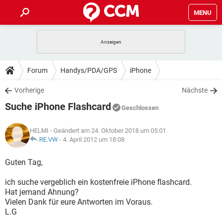
MENU
HOME
SPIELE
STREAMING
TIPPS & TRICKS
Forum
Handys/PDA/GPS
iPhone
ANDROID
IOS
SPIELE
STREAMING
DOWNLOADS
Vorherige
Nächste
WINDOWS 10
INSTAGRAM
ANDROID
IOS
Suche iPhone Flashcard
WHATSAPP
SPIELE
TIKTOK
STREAMING
Geschlossen
FORUM
WINDOWS 10
INSTAGRAM
FACEBOOK
ANDROID
HARDWARE
IOS
HELMI
- Geändert am 24. Oktober 2018 um 05:01
WHATSAPP
SPIELE
TIKTOK
STREAMING
LEXIKON
RE.VW
-
4. April 2012 um 18:08
WINDOWS 10
INSTAGRAM
FACEBOOK
ANDROID
HARDWARE
IOS
WHATSAPP
SPIELE
TIKTOK
STREAMING
Guten Tag,
WINDOWS 10
INSTAGRAM
FACEBOOK
ANDROID
HARDWARE
IOS
ich suche vergeblich ein kostenfreie iPhone flashcard.
WHATSAPP
TIKTOK
Hat jemand Ahnung?
WINDOWS 10
INSTAGRAM
FACEBOOK
HARDWARE
Vielen Dank für eure Antworten im Voraus.
WHATSAPP
TIKTOK
L.G