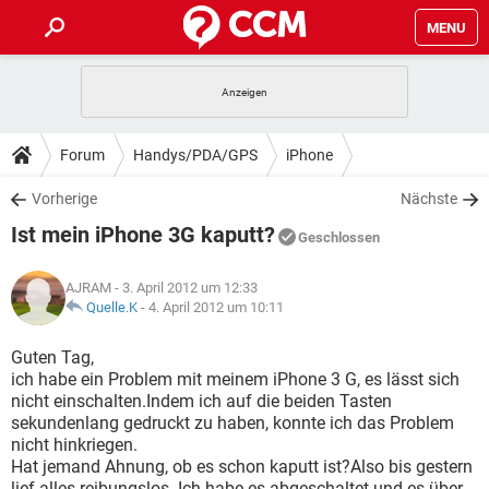
MENU
HOME
SPIELE
STREAMING
TIPPS & TRICKS
Forum
Handys/PDA/GPS
iPhone
ANDROID
IOS
SPIELE
STREAMING
DOWNLOADS
Vorherige
Nächste
WINDOWS 10
INSTAGRAM
ANDROID
IOS
Ist mein iPhone 3G kaputt?
WHATSAPP
SPIELE
TIKTOK
STREAMING
Geschlossen
FORUM
WINDOWS 10
INSTAGRAM
FACEBOOK
ANDROID
HARDWARE
IOS
AJRAM
- 3. April 2012 um 12:33
WHATSAPP
SPIELE
TIKTOK
STREAMING
LEXIKON
Quelle.K
-
4. April 2012 um 10:11
WINDOWS 10
INSTAGRAM
FACEBOOK
ANDROID
HARDWARE
IOS
WHATSAPP
SPIELE
TIKTOK
STREAMING
Guten Tag,
WINDOWS 10
INSTAGRAM
ich habe ein Problem mit meinem iPhone 3 G, es lässt sich
FACEBOOK
ANDROID
HARDWARE
IOS
nicht einschalten.Indem ich auf die beiden Tasten
WHATSAPP
TIKTOK
sekundenlang gedruckt zu haben, konnte ich das Problem
WINDOWS 10
INSTAGRAM
FACEBOOK
HARDWARE
nicht hinkriegen.
WHATSAPP
TIKTOK
Hat jemand Ahnung, ob es schon kaputt ist?Also bis gestern
lief alles reibungslos. Ich habe es abgeschaltet und es über