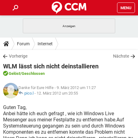
MENU
HOME
SPIELE
STREAMING
TIPPS & TRICKS
Forum
Internet
ANDROID
IOS
SPIELE
STREAMING
DOWNLOADS
Vorherige
Nächste
WINDOWS 10
INSTAGRAM
ANDROID
IOS
WLM lässt sich nicht deinstallieren
WHATSAPP
SPIELE
TIKTOK
STREAMING
FORUM
WINDOWS 10
INSTAGRAM
Gelöst
/Geschlossen
FACEBOOK
ANDROID
HARDWARE
IOS
WHATSAPP
SPIELE
TIKTOK
STREAMING
LEXIKON
WINDOWS 10
Danke für Eure Hilfe
- 9. März 2012 um 11:27
INSTAGRAM
FACEBOOK
ANDROID
HARDWARE
IOS
pico.l
-
12. März 2012 um 20:55
WHATSAPP
SPIELE
TIKTOK
STREAMING
WINDOWS 10
INSTAGRAM
Guten Tag,
FACEBOOK
ANDROID
HARDWARE
IOS
Anbei hätte ich euch gefragt , wie ich Windows Live
WHATSAPP
TIKTOK
Messenger aus meiner Festplatte zu entfernen habe.Auf
WINDOWS 10
INSTAGRAM
FACEBOOK
HARDWARE
Systemsteuerung gegangen zu sein und durch Windows
WHATSAPP
TIKTOK
Komponenten es zu entfernen konnte das Problem nicht