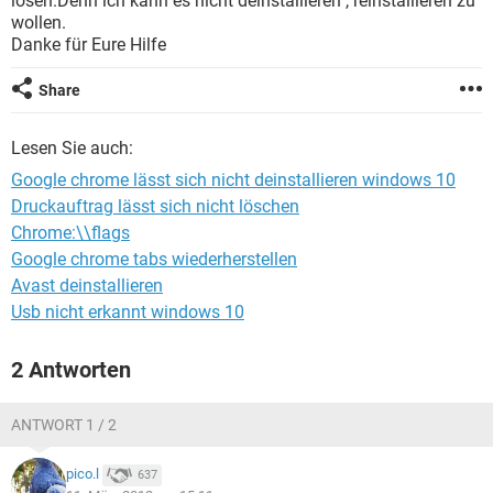
lösen.Denn ich kann es nicht deinstallieren , reinstallieren zu
FACEBOOK
HARDWARE
wollen.
Danke für Eure Hilfe
Share
Lesen Sie auch:
Google chrome lässt sich nicht deinstallieren windows 10
Druckauftrag lässt sich nicht löschen
Chrome:\\flags
Google chrome tabs wiederherstellen
Avast deinstallieren
Usb nicht erkannt windows 10
2 Antworten
ANTWORT 1 / 2
pico.l
637