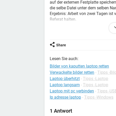
auf der externen Festplatte speichern
die selbe Datei unter dem selben Nam
Ergebnis: Arbeit von zwei Tagen is
Referat halten.
Könnte mir bitte jemand mein Refera
Vielen Dank für eure Hilfe im Voraus
L.G
Share
Lesen Sie auch:
Bilder von kaputten laptop retten
Verwackelte bilder retten
-
Tipps -Bi
Laptop überhitzt
-
Tipps -Laptop
Laptop langsam
-
Tipps -Laptop
Laptop mit pc verbinden
-
Tipps -US
Ip adresse laptop
-
Tipps -Windows
1 Antwort