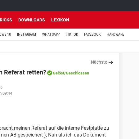
TRICKS
DOWNLOADS
LEXIKON
OWS 10
INSTAGRAM
WHATSAPP
TIKTOK
FACEBOOK
HARDWARE
Nächste
n Referat retten?
Gelöst
/Geschlossen
56
m 09:44
racht meinen Referat auf die interne Festplatte zu
men AB gespeichert ); Nun als ich das Dokument