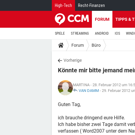
High-Tech
Recht-Finanzen
FORUM
TIPPS & 
SPIELE
STREAMING
ANDROID
IOS
WIND
Forum
Büro
Vorherige
Könnte mir bitte jemand mei
MARTINA
- 28. Februar 2012 um 16:
VAN DAMM
-
29. Februar 2012 u
Guten Tag,
ich brauche dringend eure Hilfe.
Ich habe bisher zwei Tage damit verb
verfassen ( Word2007 unter dem Na