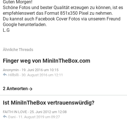
Guten Morgen!
Schöne Fotos und bester Qualität erzeugen zu können, ist es
empfehlenswert das Format 851x350 Pixel zu nehmen.
Du kannst auch Facebook Cover Fotos via unserem Freund
Google herunterladen.
L.G
Ähnliche Threads
Finger weg von MiniInTheBox.com
Anonymin
-
19. Juni 2016 um 10:15
Hillbilli
-
30. August 2016 um 12:11
2 Antworten
Ist MiniInTheBox vertrauenswürdig?
FAITH IN LOVE
-
25. Juni 2012 um 12:08
Dani
-
11. August 2019 um 09:27