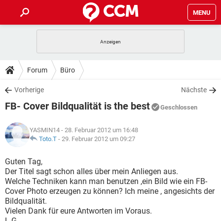
MENU
HOME
SPIELE
STREAMING
TIPPS & TRICKS
Forum
Büro
ANDROID
IOS
SPIELE
STREAMING
DOWNLOADS
Vorherige
Nächste
WINDOWS 10
INSTAGRAM
ANDROID
IOS
FB- Cover Bildqualität is the best
WHATSAPP
SPIELE
TIKTOK
STREAMING
Geschlossen
FORUM
WINDOWS 10
INSTAGRAM
FACEBOOK
ANDROID
HARDWARE
IOS
YASMIN14
- 28. Februar 2012 um 16:48
WHATSAPP
SPIELE
TIKTOK
STREAMING
LEXIKON
Toto.T
-
29. Februar 2012 um 09:27
WINDOWS 10
INSTAGRAM
FACEBOOK
ANDROID
HARDWARE
IOS
WHATSAPP
SPIELE
TIKTOK
STREAMING
Guten Tag,
WINDOWS 10
INSTAGRAM
Der Titel sagt schon alles über mein Anliegen aus.
FACEBOOK
ANDROID
HARDWARE
IOS
Welche Techniken kann man benutzen ,ein Bild wie ein FB-
WHATSAPP
TIKTOK
Cover Photo erzeugen zu können? Ich meine , angesichts der
WINDOWS 10
INSTAGRAM
FACEBOOK
HARDWARE
Bildqualität.
WHATSAPP
TIKTOK
Vielen Dank für eure Antworten im Voraus.
L.G