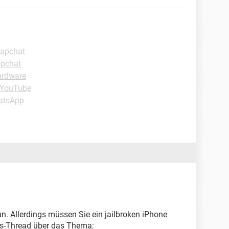
napchat
apchat
ardware
-YouTube
atsApp
tun. Allerdings müssen Sie ein jailbroken iPhone
ons-Thread über das Thema: