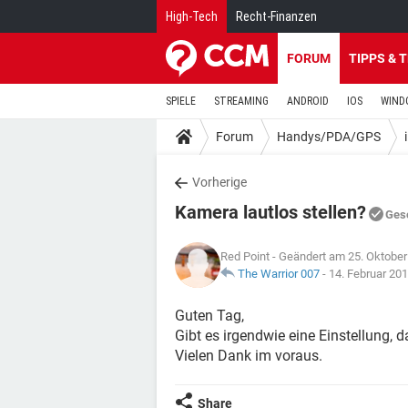
High-Tech
Recht-Finanzen
FORUM
TIPPS & 
SPIELE
STREAMING
ANDROID
IOS
WIND
Forum
Handys/PDA/GPS
Vorherige
Kamera lautlos stellen?
Ges
Red Point
- Geändert am 25. Oktober
The Warrior 007
-
14. Februar 20
Guten Tag,
Gibt es irgendwie eine Einstellung,
Vielen Dank im voraus.
Share