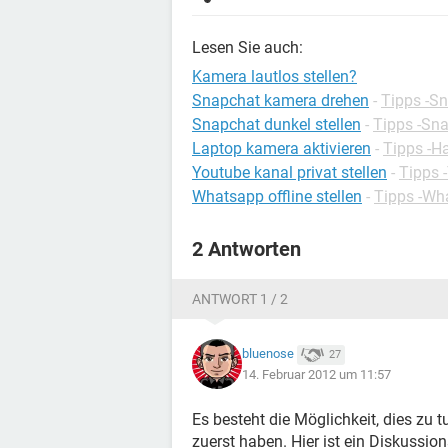
Lesen Sie auch:
Kamera lautlos stellen?
Snapchat kamera drehen
-
Tipps -S
Snapchat dunkel stellen
-
Tipps -Sn
Laptop kamera aktivieren
-
Tipps -H
Youtube kanal privat stellen
-
Tipps 
Whatsapp offline stellen
-
Tipps -Wh
2 Antworten
ANTWORT 1 / 2
bluenose
27
14. Februar 2012 um 11:57
Es besteht die Möglichkeit, dies zu 
zuerst haben. Hier ist ein Diskussi