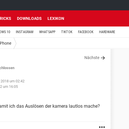
TRICKS
DOWNLOADS
LEXIKON
OWS 10
INSTAGRAM
WHATSAPP
TIKTOK
FACEBOOK
HARDWARE
iPhone
Nächste
chlossen
 2018 um 02:42
12 um 16:05
 damit ich das Auslösen der kamera lautlos mache?