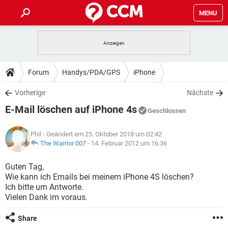
MENU
HOME
SPIELE
STREAMING
TIPPS & TRICKS
Forum
Handys/PDA/GPS
iPhone
ANDROID
IOS
SPIELE
STREAMING
DOWNLOADS
Vorherige
Nächste
WINDOWS 10
INSTAGRAM
ANDROID
IOS
E-Mail löschen auf iPhone 4s
WHATSAPP
SPIELE
TIKTOK
STREAMING
Geschlossen
FORUM
WINDOWS 10
INSTAGRAM
FACEBOOK
ANDROID
HARDWARE
IOS
Phil
- Geändert am 25. Oktober 2018 um 02:42
WHATSAPP
SPIELE
TIKTOK
STREAMING
LEXIKON
The Warrior 007
-
14. Februar 2012 um 16:36
WINDOWS 10
INSTAGRAM
FACEBOOK
ANDROID
HARDWARE
IOS
WHATSAPP
SPIELE
TIKTOK
STREAMING
Guten Tag,
WINDOWS 10
INSTAGRAM
Wie kann ich Emails bei meinem iPhone 4S löschen?
FACEBOOK
ANDROID
HARDWARE
IOS
Ich bitte um Antworte.
WHATSAPP
TIKTOK
Vielen Dank im voraus.
WINDOWS 10
INSTAGRAM
FACEBOOK
HARDWARE
WHATSAPP
TIKTOK
Share