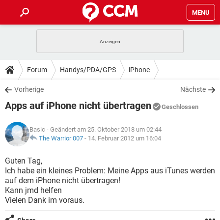
MENU
HOME
SPIELE
STREAMING
TIPPS & TRICKS
Forum
Handys/PDA/GPS
iPhone
ANDROID
IOS
SPIELE
STREAMING
DOWNLOADS
Vorherige
Nächste
WINDOWS 10
INSTAGRAM
ANDROID
IOS
Apps auf iPhone nicht übertragen
WHATSAPP
SPIELE
TIKTOK
STREAMING
Geschlossen
FORUM
WINDOWS 10
INSTAGRAM
FACEBOOK
ANDROID
HARDWARE
IOS
Basic
- Geändert am 25. Oktober 2018 um 02:44
WHATSAPP
SPIELE
TIKTOK
STREAMING
LEXIKON
The Warrior 007
-
14. Februar 2012 um 16:04
WINDOWS 10
INSTAGRAM
FACEBOOK
ANDROID
HARDWARE
IOS
WHATSAPP
SPIELE
TIKTOK
STREAMING
Guten Tag,
WINDOWS 10
INSTAGRAM
Ich habe ein kleines Problem: Meine Apps aus iTunes werden
FACEBOOK
ANDROID
HARDWARE
IOS
auf dem iPhone nicht übertragen!
WHATSAPP
TIKTOK
Kann jmd helfen
WINDOWS 10
INSTAGRAM
FACEBOOK
HARDWARE
Vielen Dank im voraus.
WHATSAPP
TIKTOK