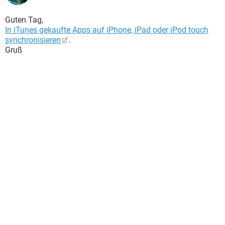
Guten Tag,
In iTunes gekaufte Apps auf iPhone, iPad oder iPod touch
synchronisieren
.
Gruß