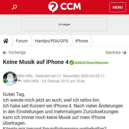
MENU
HOME
SPIELE
STREAMING
TIPPS & TRICKS
Forum
Handys/PDA/GPS
iPhone
ANDROID
IOS
SPIELE
STREAMING
DOWNLOADS
Vorherige
Nächste
WINDOWS 10
INSTAGRAM
ANDROID
IOS
Keine Musik auf iPhone 4
WHATSAPP
SPIELE
TIKTOK
STREAMING
Gelöst
/Geschlossen
FORUM
WINDOWS 10
INSTAGRAM
FACEBOOK
ANDROID
HARDWARE
IOS
hilfe hilfe
- Geändert am 21. November 2020 um 02:11
WHATSAPP
SPIELE
TIKTOK
STREAMING
LEXIKON
hilfe hilfe -
14. Februar 2012 um 10:44
WINDOWS 10
INSTAGRAM
FACEBOOK
ANDROID
HARDWARE
IOS
WHATSAPP
SPIELE
TIKTOK
STREAMING
Guten Tag,
WINDOWS 10
INSTAGRAM
ich wende mich jetzt an euch, weil ich ratlos bin.
FACEBOOK
ANDROID
HARDWARE
IOS
Ich habe seit Kurzem ein iPhone 4. Nach vielen Änderungen
WHATSAPP
TIKTOK
in den Einstellungen und mehrmaligem Zurücksetzungen
WINDOWS 10
INSTAGRAM
FACEBOOK
HARDWARE
kann ich immer noch keine Musik auf mein iPhone
WHATSAPP
TIKTOK
übertragen.
Könnte mir jemand freundlicherweise weiterhelfen?