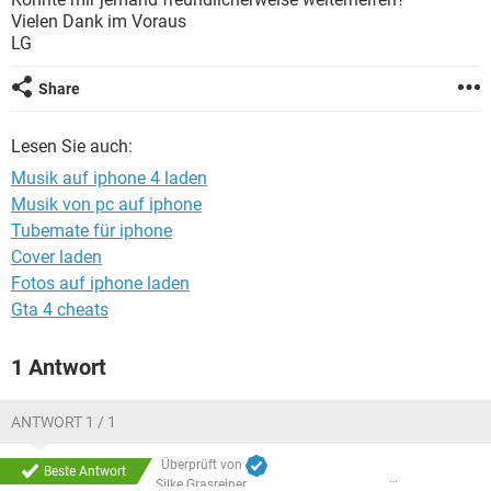
FACEBOOK
HARDWARE
Vielen Dank im Voraus
LG
Share
Lesen Sie auch:
Musik auf iphone 4 laden
Musik von pc auf iphone
Tubemate für iphone
Cover laden
Fotos auf iphone laden
Gta 4 cheats
1 Antwort
ANTWORT 1 / 1
Überprüft von
Beste Antwort
Silke Grasreiner