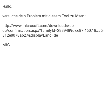
Hallo,
versuche dein Problem mit diesem Tool zu lösen :
http://www.microsoft.com/downloads/de-
de/confirmation.aspx?familyId=2889489c-ee87-4607-8aa5-
812e8078ab27&displayLang=de
MfG