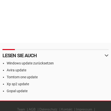
LESEN SIE AUCH
Windows update zurücksetzen
Avira update
Tomtom one update
Xp sp2 update
Gopal update
Team
AGB
Datenschutz
Kontakt
Impressum