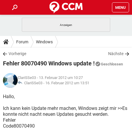
MENU
HOME
SPIELE
STREAMING
TIPPS & TRICKS
Forum
Windows
ANDROID
IOS
SPIELE
STREAMING
DOWNLOADS
Vorherige
Nächste
WINDOWS 10
INSTAGRAM
ANDROID
IOS
Fehler 80070490 Windows update !
WHATSAPP
SPIELE
TIKTOK
STREAMING
Geschlossen
FORUM
WINDOWS 10
INSTAGRAM
FACEBOOK
ANDROID
HARDWARE
IOS
ClariSSe03
- 13. Februar 2012 um 10:27
WHATSAPP
SPIELE
TIKTOK
STREAMING
LEXIKON
ClariSSe03 -
16. Februar 2012 um 13:51
WINDOWS 10
INSTAGRAM
FACEBOOK
ANDROID
HARDWARE
IOS
WHATSAPP
SPIELE
TIKTOK
STREAMING
Hallo,
WINDOWS 10
INSTAGRAM
FACEBOOK
ANDROID
HARDWARE
IOS
Ich kann kein Update mehr machen, Windows zeigt mir >>Es
WHATSAPP
TIKTOK
konnte nicht nacht neuen Updates gesucht werden.
WINDOWS 10
INSTAGRAM
FACEBOOK
HARDWARE
Fehler
WHATSAPP
TIKTOK
Code80070490