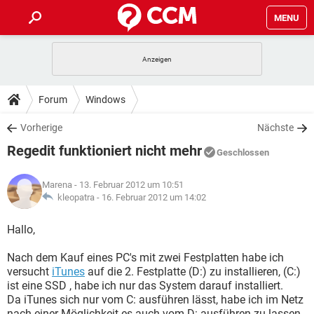
MENU
HOME
SPIELE
STREAMING
TIPPS & TRICKS
Forum
Windows
ANDROID
IOS
SPIELE
STREAMING
DOWNLOADS
Vorherige
Nächste
WINDOWS 10
INSTAGRAM
ANDROID
IOS
Regedit funktioniert nicht mehr
WHATSAPP
SPIELE
TIKTOK
STREAMING
Geschlossen
FORUM
WINDOWS 10
INSTAGRAM
FACEBOOK
ANDROID
HARDWARE
IOS
Marena
- 13. Februar 2012 um 10:51
WHATSAPP
SPIELE
TIKTOK
STREAMING
LEXIKON
kleopatra -
16. Februar 2012 um 14:02
WINDOWS 10
INSTAGRAM
FACEBOOK
ANDROID
HARDWARE
IOS
WHATSAPP
SPIELE
TIKTOK
STREAMING
Hallo,
WINDOWS 10
INSTAGRAM
FACEBOOK
ANDROID
HARDWARE
IOS
Nach dem Kauf eines PC's mit zwei Festplatten habe ich
WHATSAPP
TIKTOK
versucht
iTunes
auf die 2. Festplatte (D:) zu installieren, (C:)
WINDOWS 10
INSTAGRAM
FACEBOOK
HARDWARE
ist eine SSD , habe ich nur das System darauf installiert.
WHATSAPP
TIKTOK
Da iTunes sich nur vom C: ausführen lässt, habe ich im Netz
nach einer Möglichkeit es auch vom D: ausführen zu lassen.