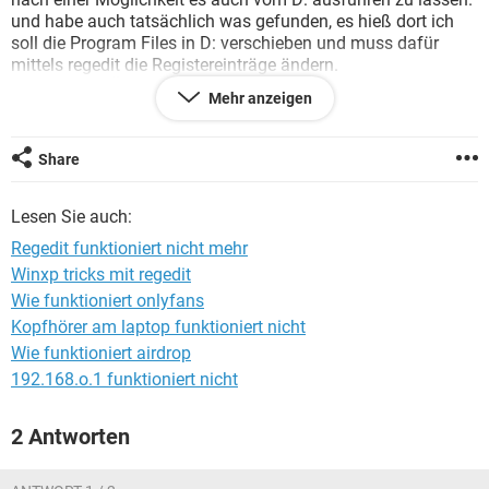
FACEBOOK
HARDWARE
und habe auch tatsächlich was gefunden, es hieß dort ich
soll die Program Files in D: verschieben und muss dafür
mittels regedit die Registereinträge ändern.
Nach diesen Änderungen kann ich keine exe Datei mehr
Mehr anzeigen
ausführen, und kann auch diese Änderungen nicht
rückgängig machen, da regedit sich nicht ausführen lässt.
Share
Hat jemand eine Idee ?
Lesen Sie auch:
Danke
Regedit funktioniert nicht mehr
Winxp tricks mit regedit
Wie funktioniert onlyfans
Kopfhörer am laptop funktioniert nicht
Wie funktioniert airdrop
192.168.o.1 funktioniert nicht
2 Antworten