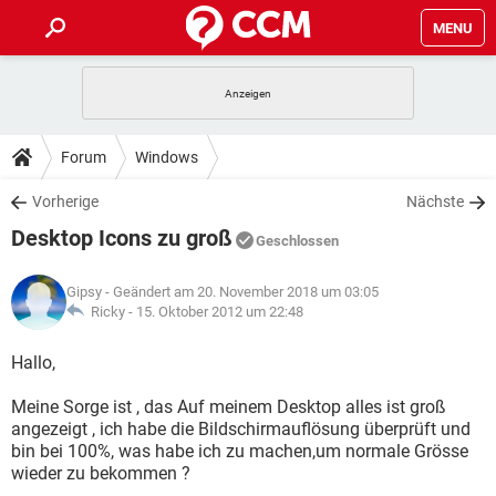
MENU
HOME
SPIELE
STREAMING
TIPPS & TRICKS
Forum
Windows
ANDROID
IOS
SPIELE
STREAMING
DOWNLOADS
Vorherige
Nächste
WINDOWS 10
INSTAGRAM
ANDROID
IOS
Desktop Icons zu groß
WHATSAPP
SPIELE
TIKTOK
STREAMING
Geschlossen
FORUM
WINDOWS 10
INSTAGRAM
FACEBOOK
ANDROID
HARDWARE
IOS
Gipsy
- Geändert am 20. November 2018 um 03:05
WHATSAPP
SPIELE
TIKTOK
STREAMING
LEXIKON
Ricky -
15. Oktober 2012 um 22:48
WINDOWS 10
INSTAGRAM
FACEBOOK
ANDROID
HARDWARE
IOS
WHATSAPP
SPIELE
TIKTOK
STREAMING
Hallo,
WINDOWS 10
INSTAGRAM
FACEBOOK
ANDROID
HARDWARE
IOS
Meine Sorge ist , das Auf meinem Desktop alles ist groß
WHATSAPP
TIKTOK
angezeigt , ich habe die Bildschirmauflösung überprüft und
WINDOWS 10
INSTAGRAM
FACEBOOK
HARDWARE
bin bei 100%, was habe ich zu machen,um normale Grösse
WHATSAPP
TIKTOK
wieder zu bekommen ?