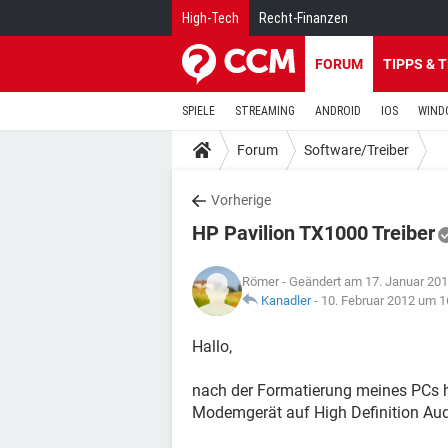
High-Tech
Recht-Finanzen
FORUM
TIPPS & 
SPIELE
STREAMING
ANDROID
IOS
WIND
Forum
Software/Treiber
Vorherige
HP Pavilion TX1000 Treiber
Römer
- Geändert am 17. Januar 20
Kanadler
-
10. Februar 2012 um 1
Hallo,
nach der Formatierung meines PCs hab
Modemgerät auf High Definition Audi