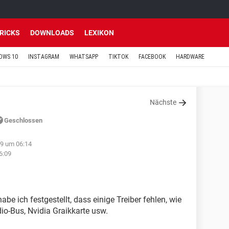
TRICKS
DOWNLOADS
LEXIKON
OWS 10
INSTAGRAM
WHATSAPP
TIKTOK
FACEBOOK
HARDWARE
Nächste
Geschlossen
19 um 06:14
6:09
e ich festgestellt, dass einige Treiber fehlen, wie
o-Bus, Nvidia Graikkarte usw.