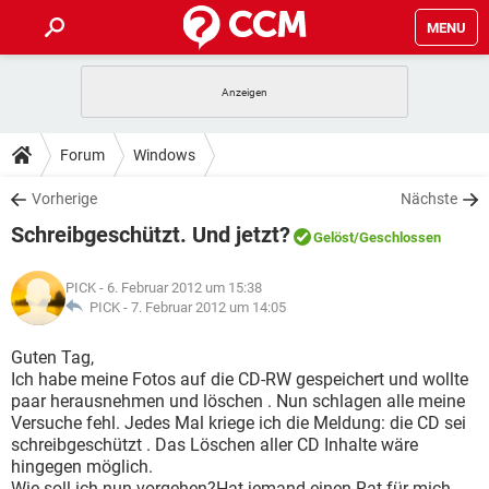
MENU
HOME
SPIELE
STREAMING
TIPPS & TRICKS
Forum
Windows
ANDROID
IOS
SPIELE
STREAMING
DOWNLOADS
Vorherige
Nächste
WINDOWS 10
INSTAGRAM
ANDROID
IOS
Schreibgeschützt. Und jetzt?
WHATSAPP
SPIELE
TIKTOK
STREAMING
Gelöst
/Geschlossen
FORUM
WINDOWS 10
INSTAGRAM
FACEBOOK
ANDROID
HARDWARE
IOS
PICK
- 6. Februar 2012 um 15:38
WHATSAPP
SPIELE
TIKTOK
STREAMING
LEXIKON
PICK -
7. Februar 2012 um 14:05
WINDOWS 10
INSTAGRAM
FACEBOOK
ANDROID
HARDWARE
IOS
WHATSAPP
SPIELE
TIKTOK
STREAMING
Guten Tag,
WINDOWS 10
INSTAGRAM
Ich habe meine Fotos auf die CD-RW gespeichert und wollte
FACEBOOK
ANDROID
HARDWARE
IOS
paar herausnehmen und löschen . Nun schlagen alle meine
WHATSAPP
TIKTOK
Versuche fehl. Jedes Mal kriege ich die Meldung: die CD sei
WINDOWS 10
INSTAGRAM
FACEBOOK
HARDWARE
schreibgeschützt . Das Löschen aller CD Inhalte wäre
WHATSAPP
TIKTOK
hingegen möglich.
Wie soll ich nun vorgehen?Hat jemand einen Rat für mich