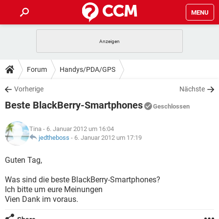
MENU
HOME
SPIELE
STREAMING
TIPPS & TRICKS
Forum
Handys/PDA/GPS
ANDROID
IOS
SPIELE
STREAMING
DOWNLOADS
Vorherige
Nächste
WINDOWS 10
INSTAGRAM
ANDROID
IOS
Beste BlackBerry-Smartphones
WHATSAPP
SPIELE
TIKTOK
STREAMING
Geschlossen
FORUM
WINDOWS 10
INSTAGRAM
FACEBOOK
ANDROID
HARDWARE
IOS
Tina
- 6. Januar 2012 um 16:04
WHATSAPP
SPIELE
TIKTOK
STREAMING
LEXIKON
jedtheboss
-
6. Januar 2012 um 17:19
WINDOWS 10
INSTAGRAM
FACEBOOK
ANDROID
HARDWARE
IOS
WHATSAPP
SPIELE
TIKTOK
STREAMING
Guten Tag,
WINDOWS 10
INSTAGRAM
FACEBOOK
ANDROID
HARDWARE
IOS
Was sind die beste BlackBerry-Smartphones?
WHATSAPP
TIKTOK
Ich bitte um eure Meinungen
WINDOWS 10
INSTAGRAM
FACEBOOK
HARDWARE
Vien Dank im voraus.
WHATSAPP
TIKTOK