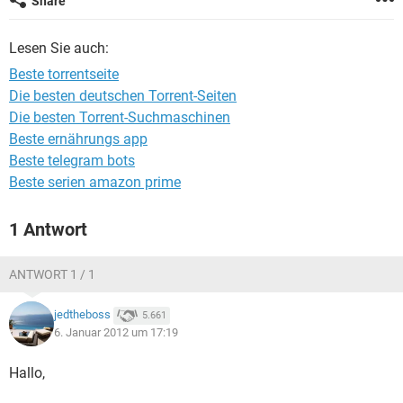
Share
FACEBOOK
HARDWARE
Lesen Sie auch:
Beste torrentseite
Die besten deutschen Torrent-Seiten
Die besten Torrent-Suchmaschinen
Beste ernährungs app
Beste telegram bots
Beste serien amazon prime
1 Antwort
ANTWORT 1 / 1
jedtheboss
5.661
6. Januar 2012 um 17:19
Hallo,