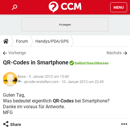
MENU
HOME
SPIELE
STREAMING
TIPPS & TRICKS
Forum
Handys/PDA/GPS
ANDROID
IOS
SPIELE
STREAMING
DOWNLOADS
Vorherige
Nächste
WINDOWS 10
INSTAGRAM
ANDROID
IOS
QR-Codes in Smartphone
WHATSAPP
SPIELE
TIKTOK
STREAMING
Gelöst
/Geschlossen
FORUM
WINDOWS 10
INSTAGRAM
FACEBOOK
ANDROID
HARDWARE
IOS
Base
- 5. Januar 2012 um 15:40
WHATSAPP
SPIELE
TIKTOK
STREAMING
LEXIKON
qrcode-erstellen.com -
10. Januar 2012 um 22:45
WINDOWS 10
INSTAGRAM
FACEBOOK
ANDROID
HARDWARE
IOS
WHATSAPP
SPIELE
TIKTOK
STREAMING
Guten Tag,
WINDOWS 10
INSTAGRAM
Was bedeutet eigentlich
QR-Codes
bei Smartphone?
FACEBOOK
ANDROID
HARDWARE
IOS
Danke im voraus für Antworte.
WHATSAPP
TIKTOK
MFG
WINDOWS 10
INSTAGRAM
FACEBOOK
HARDWARE
WHATSAPP
TIKTOK
Share