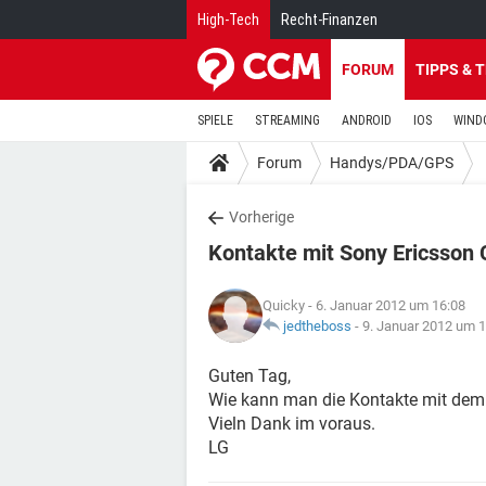
High-Tech
Recht-Finanzen
FORUM
TIPPS & 
SPIELE
STREAMING
ANDROID
IOS
WIND
Forum
Handys/PDA/GPS
Vorherige
Kontakte mit Sony Ericsson 
Quicky
- 6. Januar 2012 um 16:08
jedtheboss
-
9. Januar 2012 um 1
Guten Tag,
Wie kann man die Kontakte mit dem
Vieln Dank im voraus.
LG