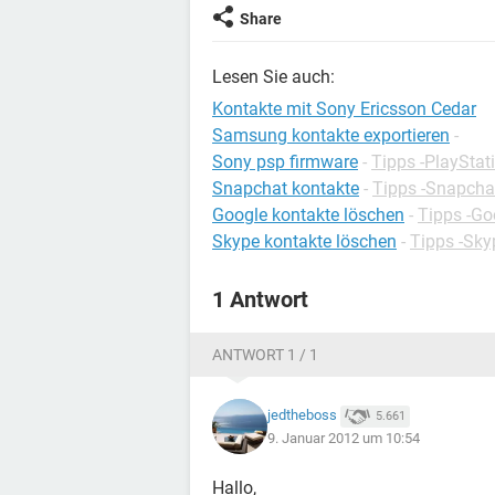
Share
Lesen Sie auch:
Kontakte mit Sony Ericsson Cedar
Samsung kontakte exportieren
-
Sony psp firmware
-
Tipps -PlayStat
Snapchat kontakte
-
Tipps -Snapcha
Google kontakte löschen
-
Tipps -Go
Skype kontakte löschen
-
Tipps -Sky
1 Antwort
ANTWORT 1 / 1
jedtheboss
5.661
9. Januar 2012 um 10:54
Hallo,