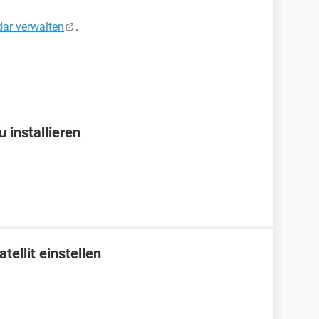
ar verwalten
.
installieren
ellit einstellen