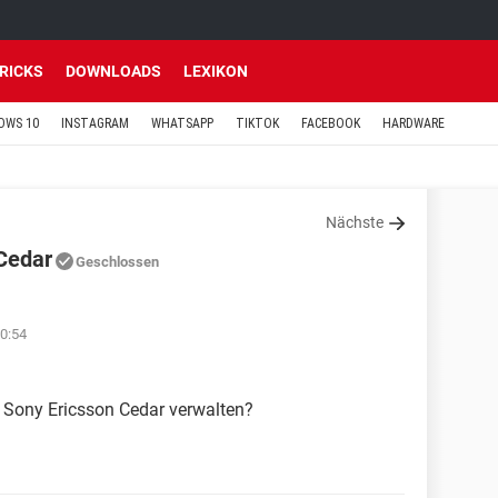
TRICKS
DOWNLOADS
LEXIKON
OWS 10
INSTAGRAM
WHATSAPP
TIKTOK
FACEBOOK
HARDWARE
Nächste
Cedar
Geschlossen
0:54
 Sony Ericsson Cedar verwalten?