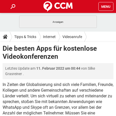
MENU
HOME
SPIELE
STREAMING
TIPPS & TRICKS
Tipps & Tricks
Internet
Videoanrufe
ANDROID
IOS
SPIELE
STREAMING
DOWNLOADS
Die besten Apps für kostenlose
WINDOWS 10
INSTAGRAM
ANDROID
IOS
Videokonferenzen
WHATSAPP
SPIELE
TIKTOK
STREAMING
FORUM
WINDOWS 10
INSTAGRAM
FACEBOOK
ANDROID
HARDWARE
IOS
Letztes Update am
11. Februar 2022 um 00:44
von
Silke
WHATSAPP
SPIELE
TIKTOK
STREAMING
LEXIKON
WINDOWS 10
Grasreiner
.
INSTAGRAM
FACEBOOK
ANDROID
HARDWARE
IOS
WHATSAPP
SPIELE
TIKTOK
STREAMING
In Zeiten der Globalisierung sind sich viele Familien, Freunde,
WINDOWS 10
INSTAGRAM
Kollegen und andere Gemeinschaften auf verschiedene
FACEBOOK
ANDROID
HARDWARE
IOS
Länder verteilt. Um sich virtuell zu sehen und miteinander zu
WHATSAPP
TIKTOK
WINDOWS 10
INSTAGRAM
sprechen, stoßen Sie mit bekannten Anwendungen wie
FACEBOOK
HARDWARE
WhatsApp und Skype oft an Grenzen, vor allem bei der
WHATSAPP
TIKTOK
Anzahl der möglichen Teilnehmer. Müssen Sie eine