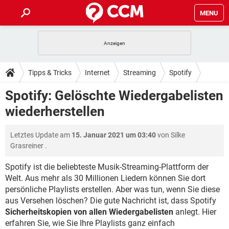
MENU
HOME
SPIELE
STREAMING
TIPPS & TRICKS
Tipps & Tricks
Internet
Streaming
Spotify
ANDROID
IOS
SPIELE
STREAMING
DOWNLOADS
Spotify: Gelöschte Wiedergabelisten
WINDOWS 10
INSTAGRAM
ANDROID
IOS
wiederherstellen
WHATSAPP
SPIELE
TIKTOK
STREAMING
FORUM
WINDOWS 10
INSTAGRAM
FACEBOOK
ANDROID
HARDWARE
IOS
Letztes Update am
15. Januar 2021 um 03:40
von
Silke
WHATSAPP
SPIELE
TIKTOK
STREAMING
LEXIKON
WINDOWS 10
Grasreiner
.
INSTAGRAM
FACEBOOK
ANDROID
HARDWARE
IOS
WHATSAPP
SPIELE
TIKTOK
STREAMING
Spotify ist die beliebteste Musik-Streaming-Plattform der
WINDOWS 10
INSTAGRAM
Welt. Aus mehr als 30 Millionen Liedern können Sie dort
FACEBOOK
ANDROID
HARDWARE
IOS
persönliche Playlists erstellen. Aber was tun, wenn Sie diese
WHATSAPP
TIKTOK
WINDOWS 10
INSTAGRAM
aus Versehen löschen? Die gute Nachricht ist, dass Spotify
FACEBOOK
HARDWARE
Sicherheitskopien von allen Wiedergabelisten
anlegt. Hier
WHATSAPP
TIKTOK
erfahren Sie, wie Sie Ihre Playlists ganz einfach