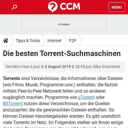
MENU
HOME
SPIELE
STREAMING
TIPPS & TRICKS
Tipps & Tricks
Internet
P2P
ANDROID
IOS
SPIELE
STREAMING
DOWNLOADS
Die besten Torrent-Suchmaschinen
WINDOWS 10
INSTAGRAM
ANDROID
IOS
WHATSAPP
SPIELE
TIKTOK
STREAMING
FORUM
Dernière mise à jour le
2 August 2019 à 12:13
par
Silke Grasreiner
.
WINDOWS 10
INSTAGRAM
FACEBOOK
ANDROID
HARDWARE
IOS
WHATSAPP
SPIELE
TIKTOK
STREAMING
Torrents
sind Verzeichnisse, die Informationen über Dateien
LEXIKON
WINDOWS 10
INSTAGRAM
(wie Filme, Musik, Programme usw.) enthalten, die Nutzer
FACEBOOK
ANDROID
HARDWARE
IOS
mittels Peer-to-Peer-Netzwerk teilen und so anderen
WHATSAPP
SPIELE
TIKTOK
STREAMING
WINDOWS 10
INSTAGRAM
zugänglich machen. Programme wie
µTorrent
oder
FACEBOOK
ANDROID
HARDWARE
IOS
BitTorrent
nutzen diese Verzeichnisse, um die Quellen
WHATSAPP
TIKTOK
anzuzapfen, die die gewünschten Dateien enthalten. So
WINDOWS 10
INSTAGRAM
FACEBOOK
HARDWARE
können Dateien heruntergeladen werden. Es gibt unendlich
WHATSAPP
TIKTOK
viele Torrents im Netz. Im Folgenden stellen wir Ihnen einige