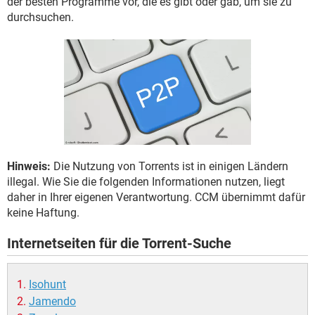
der besten Programme vor, die es gibt oder gab, um sie zu
FACEBOOK
HARDWARE
durchsuchen.
Hinweis:
Die Nutzung von Torrents ist in einigen Ländern
illegal. Wie Sie die folgenden Informationen nutzen, liegt
daher in Ihrer eigenen Verantwortung. CCM übernimmt dafür
keine Haftung.
Internetseiten für die Torrent-Suche
Isohunt
Jamendo