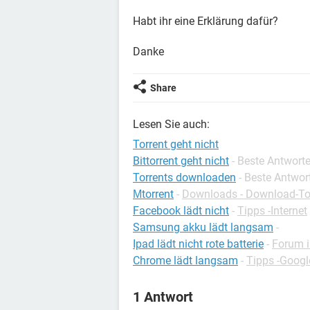
Habt ihr eine Erklärung dafür?
Danke
Share
Lesen Sie auch:
Torrent geht nicht
Bittorrent geht nicht
- Beste Antwort
Torrents downloaden
- Beste Antwor
Μtorrent
-
Downloads - Download-To
Facebook lädt nicht
-
Tipps -Internet
Samsung akku lädt langsam
-
Ipad lädt nicht rote batterie
-
Forum 
Chrome lädt langsam
-
Tipps -Goog
1 Antwort