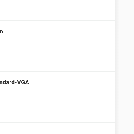
en
andard-VGA