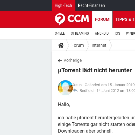
High-Tech
Recht-Finanzen
FORUM
TIPPS & 
SPIELE
STREAMING
ANDROID
IOS
WIND
Forum
Internet
Vorherige
µTorrent lädt nicht herunter
Xsun
- Geändert am 15. Januar 2019
Redfield -
14. Juni 2012 um 18:0
Hallo,
ich habe µtorrent heruntergeladen un
einige Torrents gar nicht starten od
Downloaden aber schnell.