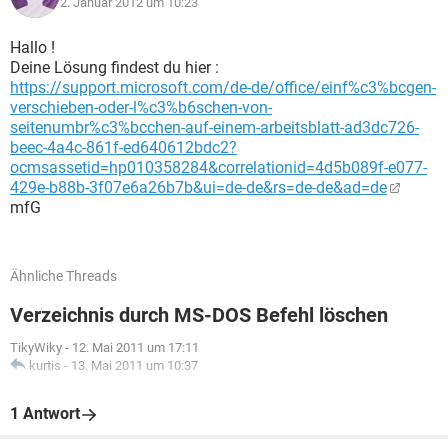
2. Januar 2012 um 10:23
Hallo !
Deine Lösung findest du hier :
https://support.microsoft.com/de-de/office/einf%c3%bcgen-
verschieben-oder-l%c3%b6schen-von-
seitenumbr%c3%bcchen-auf-einem-arbeitsblatt-ad3dc726-
beec-4a4c-861f-ed640612bdc2?
ocmsassetid=hp010358284&correlationid=4d5b089f-e077-
429e-b88b-3f07e6a26b7b&ui=de-de&rs=de-de&ad=de
mfG
Ähnliche Threads
Verzeichnis durch MS-DOS Befehl löschen
TikyWiky
-
12. Mai 2011 um 17:11
kurtis
-
13. Mai 2011 um 10:37
1 Antwort