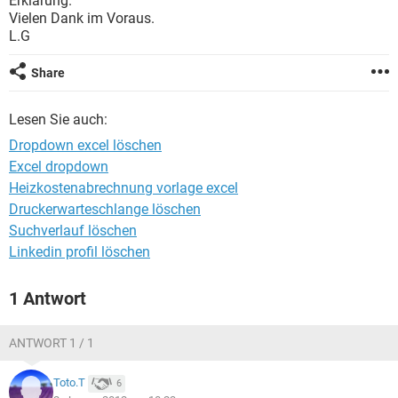
Erklärung.
FACEBOOK
HARDWARE
Vielen Dank im Voraus.
L.G
Share
Lesen Sie auch:
Dropdown excel löschen
Excel dropdown
Heizkostenabrechnung vorlage excel
Druckerwarteschlange löschen
Suchverlauf löschen
Linkedin profil löschen
1 Antwort
ANTWORT 1 / 1
Toto.T
6