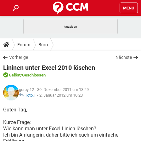
MENU
HOME
SPIELE
STREAMING
TIPPS & TRICKS
Forum
Büro
ANDROID
IOS
SPIELE
STREAMING
DOWNLOADS
Vorherige
Nächste
WINDOWS 10
INSTAGRAM
ANDROID
IOS
Lininen unter Excel 2010 löschen
WHATSAPP
SPIELE
TIKTOK
STREAMING
FORUM
WINDOWS 10
INSTAGRAM
Gelöst
/Geschlossen
FACEBOOK
ANDROID
HARDWARE
IOS
WHATSAPP
SPIELE
TIKTOK
STREAMING
LEXIKON
WINDOWS 10
gorby 12
- 30. Dezember 2011 um 13:29
INSTAGRAM
FACEBOOK
ANDROID
HARDWARE
IOS
Toto.T
-
2. Januar 2012 um 10:23
WHATSAPP
SPIELE
TIKTOK
STREAMING
WINDOWS 10
INSTAGRAM
Guten Tag,
FACEBOOK
ANDROID
HARDWARE
IOS
WHATSAPP
TIKTOK
Kurze Frage;
WINDOWS 10
INSTAGRAM
FACEBOOK
HARDWARE
Wie kann man unter Excel Linien löschen?
WHATSAPP
TIKTOK
Ich bin Anfängerin, daher bitte ich euch um einfache