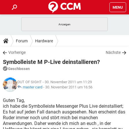
MENU
HOME
SPIELE
STREAMING
TIPPS & TRICKS
Forum
Hardware
ANDROID
IOS
SPIELE
STREAMING
DOWNLOADS
Vorherige
Nächste
WINDOWS 10
INSTAGRAM
ANDROID
IOS
Symbolleiste M P-Live deinstallieren?
WHATSAPP
SPIELE
TIKTOK
STREAMING
FORUM
WINDOWS 10
INSTAGRAM
Geschlossen
FACEBOOK
ANDROID
HARDWARE
IOS
WHATSAPP
SPIELE
TIKTOK
STREAMING
LEXIKON
WINDOWS 10
OUT OF SIGHT
- 30. November 2011 um 11:29
INSTAGRAM
FACEBOOK
ANDROID
HARDWARE
IOS
master card
-
30. November 2011 um 16:56
WHATSAPP
SPIELE
TIKTOK
STREAMING
WINDOWS 10
INSTAGRAM
Guten Tag,
FACEBOOK
ANDROID
HARDWARE
IOS
ich habe die Symbolleiste Messenger Plus Live deinstalliert;
WHATSAPP
TIKTOK
Es hat auf jeden Fall danach ausgesehen. Nun erscheint das
WINDOWS 10
INSTAGRAM
FACEBOOK
HARDWARE
Ruder immer noch und stört mich bei manchen
WHATSAPP
TIKTOK
Anwendungen. Daher wende ich mich an euch , in der