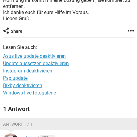
Hoffnung ihr könnt mir eine Lösung geben , sie komplett zu
FACEBOOK
HARDWARE
entfernen.
Ich danke euch für eure Hilfe im Voraus.
Lieben Gruß.
Share
Lesen Sie auch:
Asus live update deaktivieren
Update aussetzen deaktivieren
Instagram deaktivieren
Psp update
Bixby deaktivieren
Windows live fotogalerie
1 Antwort
ANTWORT 1 / 1