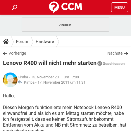
MENU
HOME
SPIELE
STREAMING
TIPPS & TRICKS
Forum
Hardware
ANDROID
IOS
SPIELE
STREAMING
DOWNLOADS
Vorherige
Nächste
WINDOWS 10
INSTAGRAM
ANDROID
IOS
Lenovo R400 will nicht mehr starten
WHATSAPP
SPIELE
TIKTOK
STREAMING
Geschlossen
FORUM
WINDOWS 10
INSTAGRAM
FACEBOOK
ANDROID
HARDWARE
IOS
Kimba
- 15. November 2011 um 17:09
WHATSAPP
SPIELE
TIKTOK
STREAMING
LEXIKON
Kimba -
17. November 2011 um 11:31
WINDOWS 10
INSTAGRAM
FACEBOOK
ANDROID
HARDWARE
IOS
WHATSAPP
SPIELE
TIKTOK
STREAMING
Hallo,
WINDOWS 10
INSTAGRAM
FACEBOOK
ANDROID
HARDWARE
IOS
Diesen Morgen funktionierte mein Notebook Lenovo R400
WHATSAPP
TIKTOK
einwandfrei und als ich es am Mittag starten möchte, habe
WINDOWS 10
INSTAGRAM
FACEBOOK
HARDWARE
ich festgestellt, dass es keinen Stromzufuhr bekommt.
WHATSAPP
TIKTOK
Entfernen vom Akku und NB mit Stromnetz zu betreiben, hat
auch nichts ergeben.